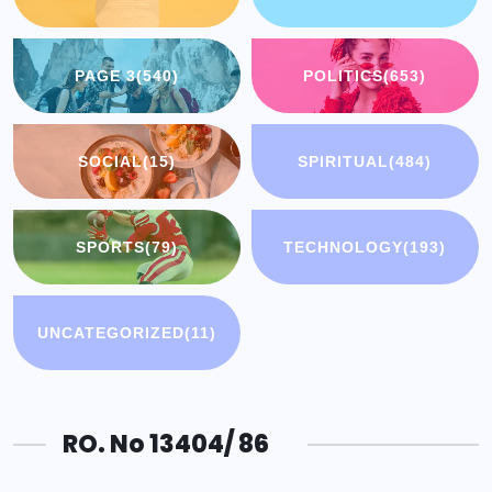
PAGE 3
(540)
POLITICS
(653)
SOCIAL
(15)
SPIRITUAL
(484)
SPORTS
(79)
TECHNOLOGY
(193)
UNCATEGORIZED
(11)
RO. No 13404/ 86