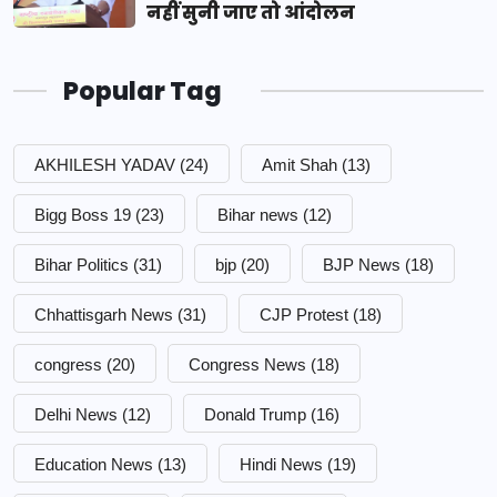
नहीं सुनी जाए तो आंदोलन
Popular Tag
AKHILESH YADAV
(24)
Amit Shah
(13)
Bigg Boss 19
(23)
Bihar news
(12)
Bihar Politics
(31)
bjp
(20)
BJP News
(18)
Chhattisgarh News
(31)
CJP Protest
(18)
congress
(20)
Congress News
(18)
Delhi News
(12)
Donald Trump
(16)
Education News
(13)
Hindi News
(19)