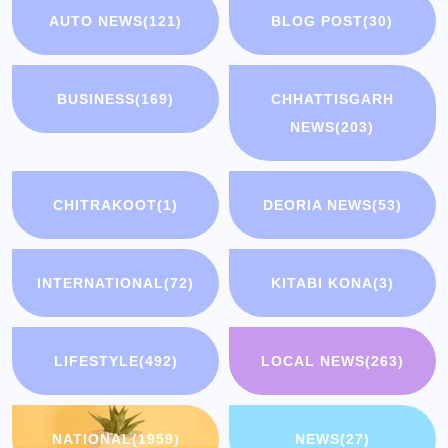
AUTO NEWS
(121)
BLOG POST
(30)
BUSINESS
(169)
CHHATTISGARH
NEWS
(203)
CHITRAKOOT
(1)
DEORIA NEWS
(53)
INTERNATIONAL
(72)
KITABI KONA
(3)
LIFESTYLE
(492)
LOCAL NEWS
(263)
NATIONAL
(1959)
NEWS
(27)