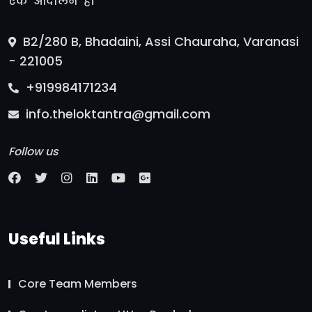
एक ‘आंदोलन’ है।
B2/280 B, Bhadaini, Assi Chauraha, Varanasi
- 221005
+919984171234
info.theloktantra@gmail.com
Follow us
Useful Links
Core Team Members