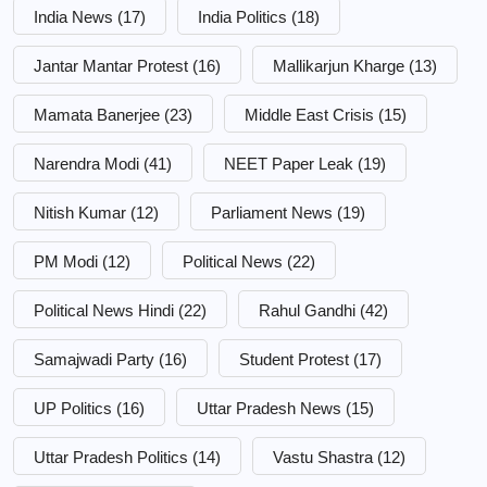
India News
(17)
India Politics
(18)
Jantar Mantar Protest
(16)
Mallikarjun Kharge
(13)
Mamata Banerjee
(23)
Middle East Crisis
(15)
Narendra Modi
(41)
NEET Paper Leak
(19)
Nitish Kumar
(12)
Parliament News
(19)
PM Modi
(12)
Political News
(22)
Political News Hindi
(22)
Rahul Gandhi
(42)
Samajwadi Party
(16)
Student Protest
(17)
UP Politics
(16)
Uttar Pradesh News
(15)
Uttar Pradesh Politics
(14)
Vastu Shastra
(12)