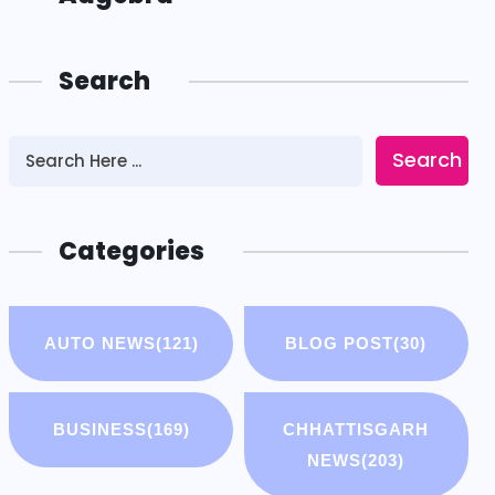
Search
Search
Categories
AUTO NEWS
(121)
BLOG POST
(30)
BUSINESS
(169)
CHHATTISGARH
NEWS
(203)