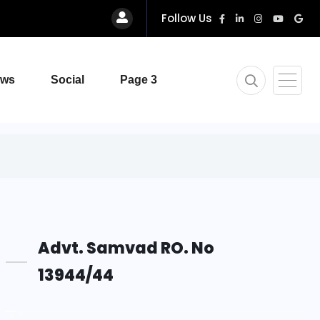
Follow Us
ews
Social
Page 3
Advt. Samvad RO. No
13944/44