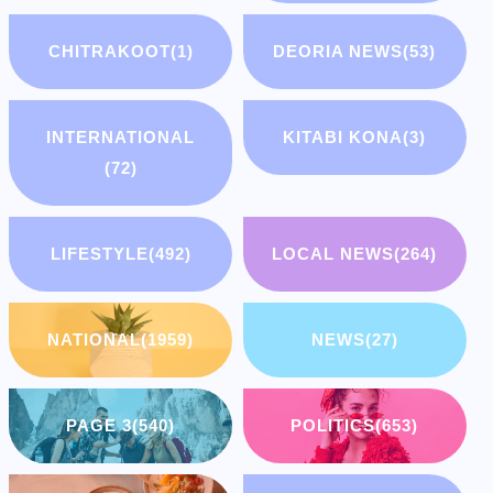
CHITRAKOOT
(1)
DEORIA NEWS
(53)
INTERNATIONAL
KITABI KONA
(3)
(72)
LIFESTYLE
(492)
LOCAL NEWS
(264)
NATIONAL
(1959)
NEWS
(27)
PAGE 3
(540)
POLITICS
(653)