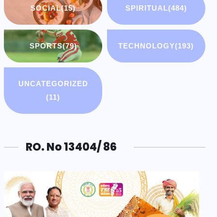
SOCIAL
(15)
SPIRITUAL
(484)
SPORTS
(79)
TECHNOLOGY
(193)
UNCATEGORIZED
(11)
RO. No 13404/ 86