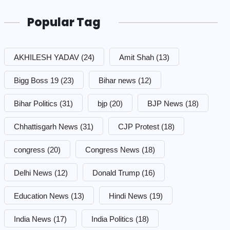
Popular Tag
AKHILESH YADAV
(24)
Amit Shah
(13)
Bigg Boss 19
(23)
Bihar news
(12)
Bihar Politics
(31)
bjp
(20)
BJP News
(18)
Chhattisgarh News
(31)
CJP Protest
(18)
congress
(20)
Congress News
(18)
Delhi News
(12)
Donald Trump
(16)
Education News
(13)
Hindi News
(19)
India News
(17)
India Politics
(18)