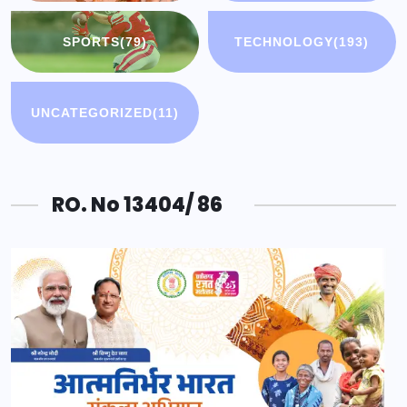
SPORTS
(79)
TECHNOLOGY
(193)
UNCATEGORIZED
(11)
RO. No 13404/ 86