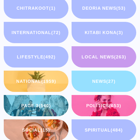
CHITRAKOOT
(1)
DEORIA NEWS
(53)
INTERNATIONAL
(72)
KITABI KONA
(3)
LIFESTYLE
(492)
LOCAL NEWS
(263)
NATIONAL
(1959)
NEWS
(27)
PAGE 3
(540)
POLITICS
(653)
SOCIAL
(15)
SPIRITUAL
(484)