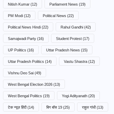
Nitish Kumar
(12)
Parliament News
(19)
PM Modi
(12)
Political News
(22)
Political News Hindi
(22)
Rahul Gandhi
(42)
Samajwadi Party
(16)
Student Protest
(17)
UP Politics
(16)
Uttar Pradesh News
(15)
Uttar Pradesh Politics
(14)
Vastu Shastra
(12)
Vishnu Deo Sai
(49)
West Bengal Election 2026
(13)
West Bengal Politics
(19)
Yogi Adityanath
(20)
टेक न्यूज़ हिंदी
(14)
बिग बॉस 19
(25)
राहुल गांधी
(13)