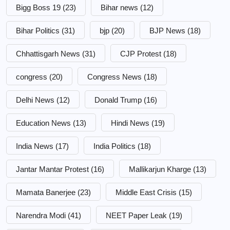
Bigg Boss 19
(23)
Bihar news
(12)
Bihar Politics
(31)
bjp
(20)
BJP News
(18)
Chhattisgarh News
(31)
CJP Protest
(18)
congress
(20)
Congress News
(18)
Delhi News
(12)
Donald Trump
(16)
Education News
(13)
Hindi News
(19)
India News
(17)
India Politics
(18)
Jantar Mantar Protest
(16)
Mallikarjun Kharge
(13)
Mamata Banerjee
(23)
Middle East Crisis
(15)
Narendra Modi
(41)
NEET Paper Leak
(19)