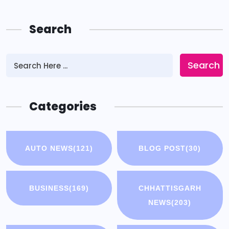
Search
Search
Categories
AUTO NEWS
(121)
BLOG POST
(30)
BUSINESS
(169)
CHHATTISGARH
NEWS
(203)