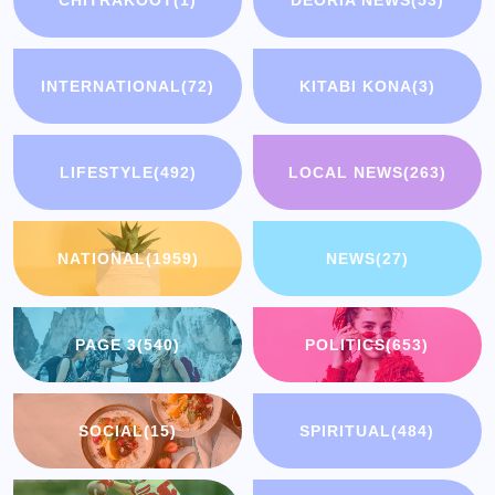
CHITRAKOOT
(1)
DEORIA NEWS
(53)
INTERNATIONAL
(72)
KITABI KONA
(3)
LIFESTYLE
(492)
LOCAL NEWS
(263)
NATIONAL
(1959)
NEWS
(27)
PAGE 3
(540)
POLITICS
(653)
SOCIAL
(15)
SPIRITUAL
(484)