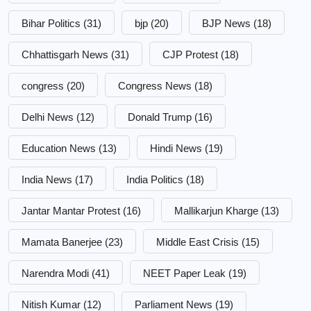
Bihar Politics
(31)
bjp
(20)
BJP News
(18)
Chhattisgarh News
(31)
CJP Protest
(18)
congress
(20)
Congress News
(18)
Delhi News
(12)
Donald Trump
(16)
Education News
(13)
Hindi News
(19)
India News
(17)
India Politics
(18)
Jantar Mantar Protest
(16)
Mallikarjun Kharge
(13)
Mamata Banerjee
(23)
Middle East Crisis
(15)
Narendra Modi
(41)
NEET Paper Leak
(19)
Nitish Kumar
(12)
Parliament News
(19)