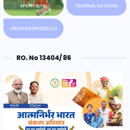
SPORTS
(79)
TECHNOLOGY
(193)
UNCATEGORIZED
(11)
RO. No 13404/ 86