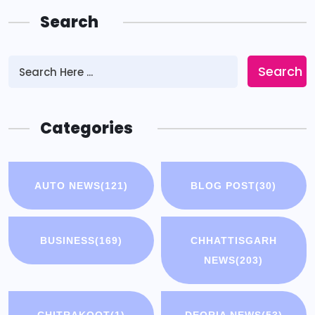
Search
Search
Categories
AUTO NEWS
(121)
BLOG POST
(30)
BUSINESS
(169)
CHHATTISGARH
NEWS
(203)