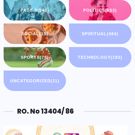
PAGE 3
(540)
POLITICS
(653)
SOCIAL
(15)
SPIRITUAL
(484)
SPORTS
(79)
TECHNOLOGY
(193)
UNCATEGORIZED
(11)
RO. No 13404/ 86