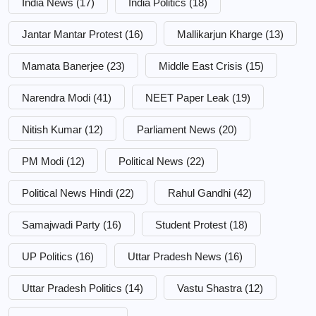
India News
(17)
India Politics
(18)
Jantar Mantar Protest
(16)
Mallikarjun Kharge
(13)
Mamata Banerjee
(23)
Middle East Crisis
(15)
Narendra Modi
(41)
NEET Paper Leak
(19)
Nitish Kumar
(12)
Parliament News
(20)
PM Modi
(12)
Political News
(22)
Political News Hindi
(22)
Rahul Gandhi
(42)
Samajwadi Party
(16)
Student Protest
(18)
UP Politics
(16)
Uttar Pradesh News
(16)
Uttar Pradesh Politics
(14)
Vastu Shastra
(12)