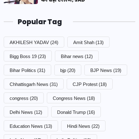
Popular Tag
AKHILESH YADAV
(24)
Amit Shah
(13)
Bigg Boss 19
(23)
Bihar news
(12)
Bihar Politics
(31)
bjp
(20)
BJP News
(19)
Chhattisgarh News
(31)
CJP Protest
(18)
congress
(20)
Congress News
(18)
Delhi News
(12)
Donald Trump
(16)
Education News
(13)
Hindi News
(22)