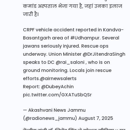
कमांड अस्पताल भेजा गया है, जहां उनका इलाज
जारी है।
CRPF vehicle accident reported in Kandva-
Basantgarh area of
#Udhampur
. Several
jawans seriously injured. Rescue ops
underway. Union Minister
@DrJitendraSingh
speaks to DC
@rai_saloni
, who is on
ground monitoring. Locals join rescue
efforts.
@airnewsalerts
Report:
@DubeyAchin
pic.twitter.com/GXATuSbQSr
— Akashvani News Jammu
(@radionews_jammu)
August 7, 2025