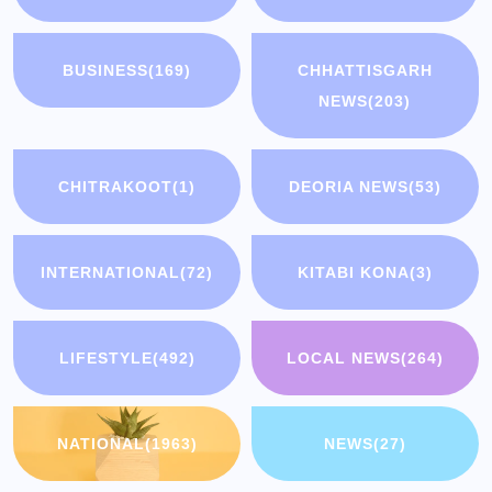
BUSINESS
(169)
CHHATTISGARH
NEWS
(203)
CHITRAKOOT
(1)
DEORIA NEWS
(53)
INTERNATIONAL
(72)
KITABI KONA
(3)
LIFESTYLE
(492)
LOCAL NEWS
(264)
NATIONAL
(1963)
NEWS
(27)