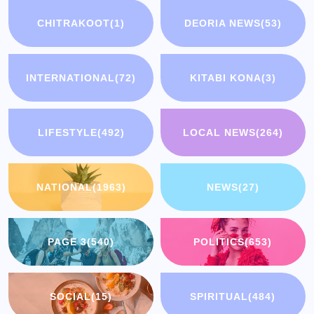
CHITRAKOOT
(1)
DEORIA NEWS
(53)
INTERNATIONAL
(72)
KITABI KONA
(3)
LIFESTYLE
(492)
LOCAL NEWS
(264)
NATIONAL
(1963)
NEWS
(27)
PAGE 3
(540)
POLITICS
(653)
SOCIAL
(15)
SPIRITUAL
(484)