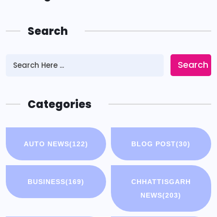
Search
Search
Categories
AUTO NEWS
(122)
BLOG POST
(30)
BUSINESS
(169)
CHHATTISGARH
NEWS
(203)