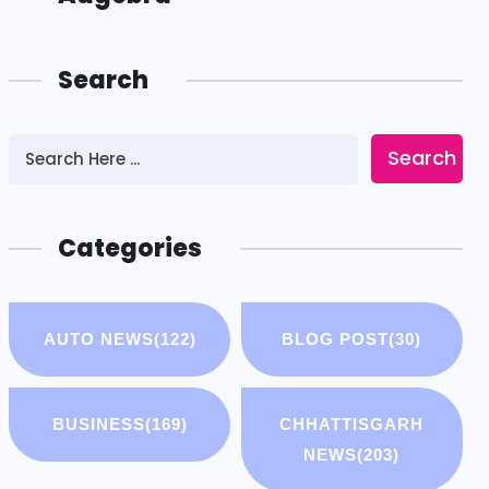
Search
Search
Categories
AUTO NEWS
(122)
BLOG POST
(30)
BUSINESS
(169)
CHHATTISGARH
NEWS
(203)