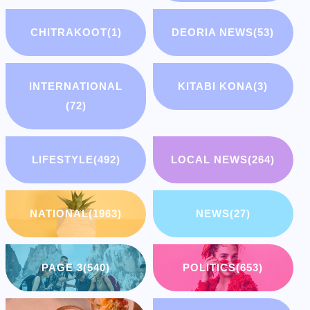
CHITRAKOOT
(1)
DEORIA NEWS
(53)
INTERNATIONAL
KITABI KONA
(3)
(72)
LIFESTYLE
(492)
LOCAL NEWS
(264)
NATIONAL
(1963)
NEWS
(27)
PAGE 3
(540)
POLITICS
(653)