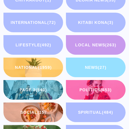
INTERNATIONAL
(72)
KITABI KONA
(3)
LIFESTYLE
(492)
LOCAL NEWS
(263)
NATIONAL
(1959)
NEWS
(27)
PAGE 3
(540)
POLITICS
(653)
SOCIAL
(15)
SPIRITUAL
(484)