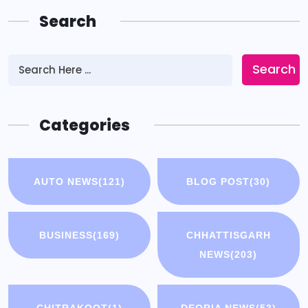
Search
Search
Categories
AUTO NEWS
(121)
BLOG POST
(30)
BUSINESS
(169)
CHHATTISGARH
NEWS
(203)
CHITRAKOOT
(1)
DEORIA NEWS
(53)