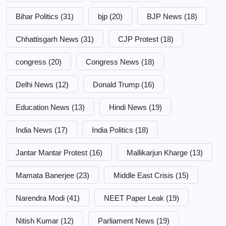
Bihar Politics
(31)
bjp
(20)
BJP News
(18)
Chhattisgarh News
(31)
CJP Protest
(18)
congress
(20)
Congress News
(18)
Delhi News
(12)
Donald Trump
(16)
Education News
(13)
Hindi News
(19)
India News
(17)
India Politics
(18)
Jantar Mantar Protest
(16)
Mallikarjun Kharge
(13)
Mamata Banerjee
(23)
Middle East Crisis
(15)
Narendra Modi
(41)
NEET Paper Leak
(19)
Nitish Kumar
(12)
Parliament News
(19)