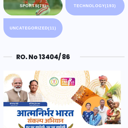
SPORTS
(79)
TECHNOLOGY
(193)
UNCATEGORIZED
(11)
RO. No 13404/ 86