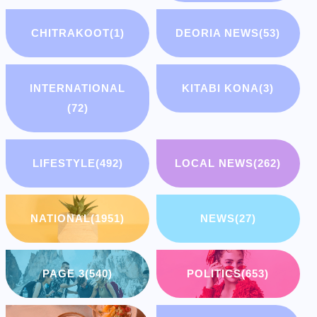
CHITRAKOOT
(1)
DEORIA NEWS
(53)
INTERNATIONAL
KITABI KONA
(3)
(72)
LIFESTYLE
(492)
LOCAL NEWS
(262)
NATIONAL
(1951)
NEWS
(27)
PAGE 3
(540)
POLITICS
(653)