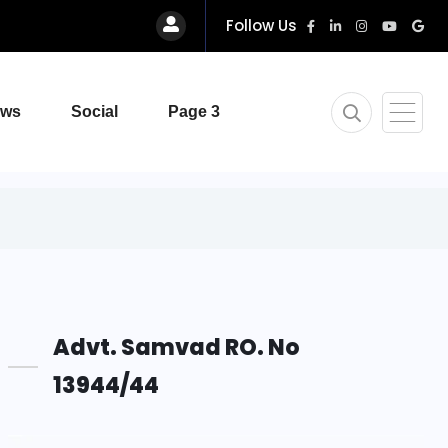
Follow Us
ews
Social
Page 3
Advt. Samvad RO. No
13944/44