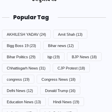
Popular Tag
AKHILESH YADAV
(24)
Amit Shah
(13)
Bigg Boss 19
(23)
Bihar news
(12)
Bihar Politics
(29)
bjp
(19)
BJP News
(18)
Chhattisgarh News
(31)
CJP Protest
(18)
congress
(19)
Congress News
(18)
Delhi News
(12)
Donald Trump
(16)
Education News
(13)
Hindi News
(19)