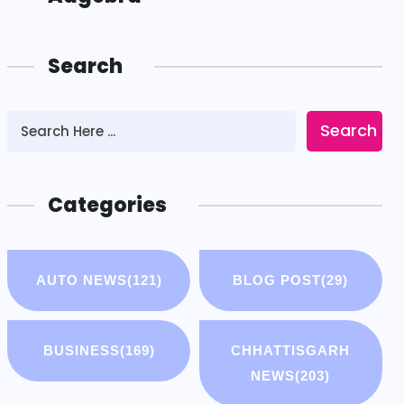
Search
Search
Categories
AUTO NEWS
(121)
BLOG POST
(29)
BUSINESS
(169)
CHHATTISGARH
NEWS
(203)