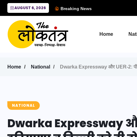
AUGUST 6, 2026
Breaking News
Home
Nat
Home
National
Dwarka Expressway और UER-2: पीएम मोद
NATIONAL
Dwarka Expressway और 