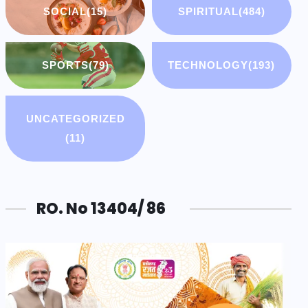
SOCIAL
(15)
SPIRITUAL
(484)
SPORTS
(79)
TECHNOLOGY
(193)
UNCATEGORIZED
(11)
RO. No 13404/ 86