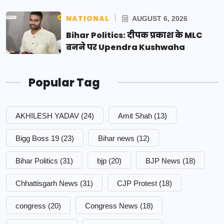
NATIONAL
AUGUST 6, 2026
Bihar Politics: दीपक प्रकाश के MLC
बनने पर Upendra Kushwaha
Popular Tag
AKHILESH YADAV
(24)
Amit Shah
(13)
Bigg Boss 19
(23)
Bihar news
(12)
Bihar Politics
(31)
bjp
(20)
BJP News
(18)
Chhattisgarh News
(31)
CJP Protest
(18)
congress
(20)
Congress News
(18)