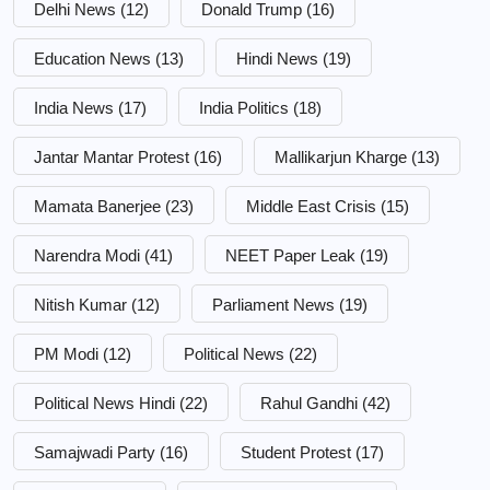
Delhi News
(12)
Donald Trump
(16)
Education News
(13)
Hindi News
(19)
India News
(17)
India Politics
(18)
Jantar Mantar Protest
(16)
Mallikarjun Kharge
(13)
Mamata Banerjee
(23)
Middle East Crisis
(15)
Narendra Modi
(41)
NEET Paper Leak
(19)
Nitish Kumar
(12)
Parliament News
(19)
PM Modi
(12)
Political News
(22)
Political News Hindi
(22)
Rahul Gandhi
(42)
Samajwadi Party
(16)
Student Protest
(17)