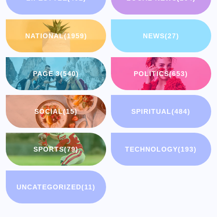
NATIONAL
(1959)
NEWS
(27)
PAGE 3
(540)
POLITICS
(653)
SOCIAL
(15)
SPIRITUAL
(484)
SPORTS
(79)
TECHNOLOGY
(193)
UNCATEGORIZED
(11)