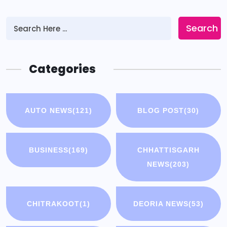
Search
Categories
AUTO NEWS
(121)
BLOG POST
(30)
BUSINESS
(169)
CHHATTISGARH
NEWS
(203)
CHITRAKOOT
(1)
DEORIA NEWS
(53)