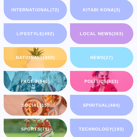
INTERNATIONAL
(72)
KITABI KONA
(3)
LIFESTYLE
(492)
LOCAL NEWS
(263)
NATIONAL
(1959)
NEWS
(27)
PAGE 3
(540)
POLITICS
(653)
SOCIAL
(15)
SPIRITUAL
(484)
SPORTS
(79)
TECHNOLOGY
(193)