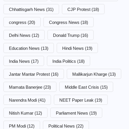
Chhattisgarh News
(31)
CJP Protest
(18)
congress
(20)
Congress News
(18)
Delhi News
(12)
Donald Trump
(16)
Education News
(13)
Hindi News
(19)
India News
(17)
India Politics
(18)
Jantar Mantar Protest
(16)
Mallikarjun Kharge
(13)
Mamata Banerjee
(23)
Middle East Crisis
(15)
Narendra Modi
(41)
NEET Paper Leak
(19)
Nitish Kumar
(12)
Parliament News
(19)
PM Modi
(12)
Political News
(22)