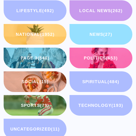
LIFESTYLE
(492)
LOCAL NEWS
(262)
NATIONAL
(1952)
NEWS
(27)
PAGE 3
(540)
POLITICS
(653)
SOCIAL
(15)
SPIRITUAL
(484)
SPORTS
(79)
TECHNOLOGY
(193)
UNCATEGORIZED
(11)