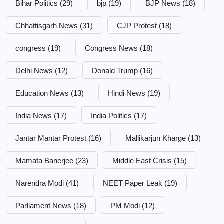
Bihar Politics
(29)
bjp
(19)
BJP News
(18)
Chhattisgarh News
(31)
CJP Protest
(18)
congress
(19)
Congress News
(18)
Delhi News
(12)
Donald Trump
(16)
Education News
(13)
Hindi News
(19)
India News
(17)
India Politics
(17)
Jantar Mantar Protest
(16)
Mallikarjun Kharge
(13)
Mamata Banerjee
(23)
Middle East Crisis
(15)
Narendra Modi
(41)
NEET Paper Leak
(19)
Parliament News
(18)
PM Modi
(12)