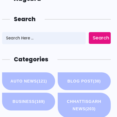
Search
Search
Categories
AUTO NEWS
(121)
BLOG POST
(30)
BUSINESS
(169)
CHHATTISGARH
NEWS
(203)