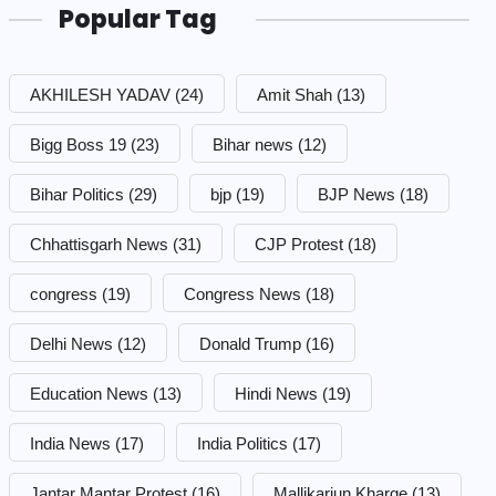
Popular Tag
AKHILESH YADAV
(24)
Amit Shah
(13)
Bigg Boss 19
(23)
Bihar news
(12)
Bihar Politics
(29)
bjp
(19)
BJP News
(18)
Chhattisgarh News
(31)
CJP Protest
(18)
congress
(19)
Congress News
(18)
Delhi News
(12)
Donald Trump
(16)
Education News
(13)
Hindi News
(19)
India News
(17)
India Politics
(17)
Jantar Mantar Protest
(16)
Mallikarjun Kharge
(13)