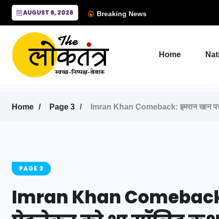
AUGUST 6, 2026
Breaking News
Home
Nat
Home
Page 3
Imran Khan Comeback: इमरान खान पर भूमि 
PAGE 3
Imran Khan Comeback: