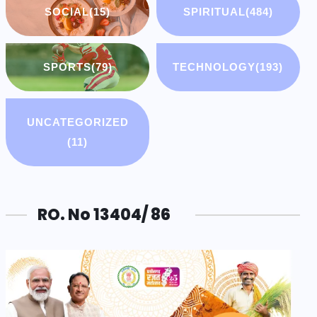
SOCIAL
(15)
SPIRITUAL
(484)
SPORTS
(79)
TECHNOLOGY
(193)
UNCATEGORIZED
(11)
RO. No 13404/ 86