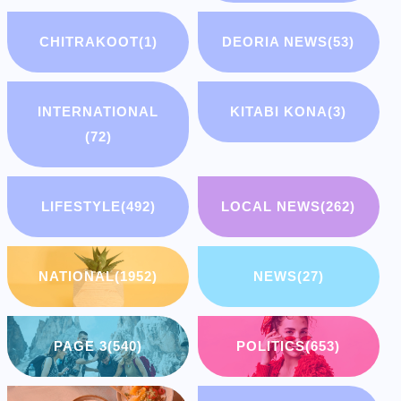
CHITRAKOOT
(1)
DEORIA NEWS
(53)
INTERNATIONAL
KITABI KONA
(3)
(72)
LIFESTYLE
(492)
LOCAL NEWS
(262)
NATIONAL
(1952)
NEWS
(27)
PAGE 3
(540)
POLITICS
(653)