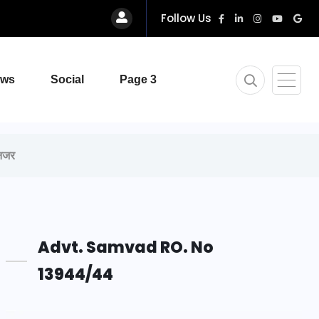
Follow Us
ews
Social
Page 3
 नजर
Advt. Samvad RO. No
13944/44