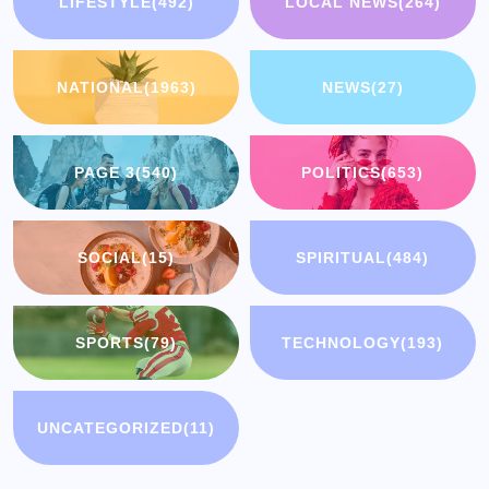
LIFESTYLE
(492)
LOCAL NEWS
(264)
NATIONAL
(1963)
NEWS
(27)
PAGE 3
(540)
POLITICS
(653)
SOCIAL
(15)
SPIRITUAL
(484)
SPORTS
(79)
TECHNOLOGY
(193)
UNCATEGORIZED
(11)