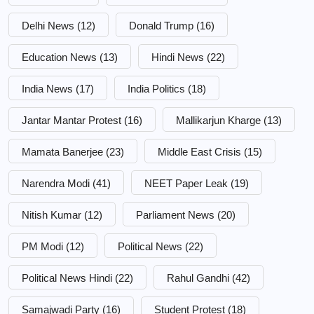
Delhi News
(12)
Donald Trump
(16)
Education News
(13)
Hindi News
(22)
India News
(17)
India Politics
(18)
Jantar Mantar Protest
(16)
Mallikarjun Kharge
(13)
Mamata Banerjee
(23)
Middle East Crisis
(15)
Narendra Modi
(41)
NEET Paper Leak
(19)
Nitish Kumar
(12)
Parliament News
(20)
PM Modi
(12)
Political News
(22)
Political News Hindi
(22)
Rahul Gandhi
(42)
Samajwadi Party
(16)
Student Protest
(18)