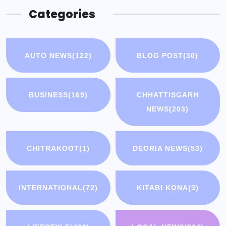
Categories
AUTO NEWS
(122)
BLOG POST
(30)
BUSINESS
(169)
CHHATTISGARH
NEWS
(203)
CHITRAKOOT
(1)
DEORIA NEWS
(53)
INTERNATIONAL
(72)
KITABI KONA
(3)