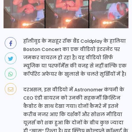
हॉलीवुड के मशहूर रॉक बैंड Coldplay के हालिया
Boston Concert का एक वीडियो इंटरनेट पर
जमकर वायरल हो रहा है। यह वीडियो सिर्फ
म्यूजिक या परफॉर्मेंस की वजह से नहीं बल्कि एक
कॉर्पोरेट अफेयर के खुलासे के चलते सुर्खियों में है।
दरअसल, इस वीडियो में Astronomer कंपनी के
CEO एंडी बायरन को उनकी सहकर्मी क्रिस्टिन
कैबोट के साथ देखा गया। दोनों कैमरे में इतने
करीब नजर आए कि दर्शकों और सोशल मीडिया
यूज़र्स को शक हुआ कि दोनों के बीच कुछ ज्यादा
ही “खास” रिश्ता है। यह क्लिप कोल्डप्ले कॉन्सर्ट के