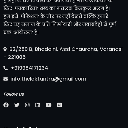
है जहां स्वतंत्र विचारों की प्रधानता होगी। द लोकतंत्र के
लिए ‘पत्रकारिता’ शब्द का मतलब बिलकुल अलग है।
हम इसे ‘प्रोफेशन’ के तौर पर नहीं देखते बल्कि हमारे
लिए यह समाज के प्रति जिम्मेदारी और जवाबदेही से पूर्ण
एक ‘आंदोलन’ है।
B2/280 B, Bhadaini, Assi Chauraha, Varanasi
- 221005
+919984171234
info.theloktantra@gmail.com
Follow us