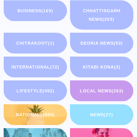
BUSINESS
(169)
CHHATTISGARH
NEWS
(203)
CHITRAKOOT
(1)
DEORIA NEWS
(53)
INTERNATIONAL
(72)
KITABI KONA
(3)
LIFESTYLE
(492)
LOCAL NEWS
(263)
NATIONAL
(1959)
NEWS
(27)