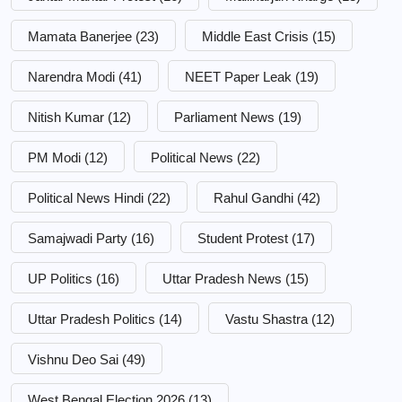
Mamata Banerjee
(23)
Middle East Crisis
(15)
Narendra Modi
(41)
NEET Paper Leak
(19)
Nitish Kumar
(12)
Parliament News
(19)
PM Modi
(12)
Political News
(22)
Political News Hindi
(22)
Rahul Gandhi
(42)
Samajwadi Party
(16)
Student Protest
(17)
UP Politics
(16)
Uttar Pradesh News
(15)
Uttar Pradesh Politics
(14)
Vastu Shastra
(12)
Vishnu Deo Sai
(49)
West Bengal Election 2026
(13)