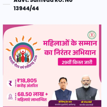
Advt. Samvad RO. No
13944/44