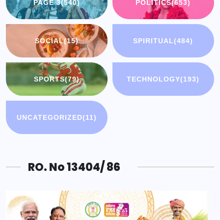
PAGE 3
(540)
POLITICS
(653)
SOCIAL
(15)
SPIRITUAL
(484)
SPORTS
(79)
TECHNOLOGY
(193)
UNCATEGORIZED
(11)
RO. No 13404/ 86