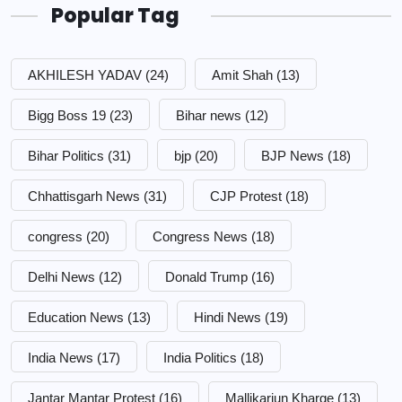
Popular Tag
AKHILESH YADAV
(24)
Amit Shah
(13)
Bigg Boss 19
(23)
Bihar news
(12)
Bihar Politics
(31)
bjp
(20)
BJP News
(18)
Chhattisgarh News
(31)
CJP Protest
(18)
congress
(20)
Congress News
(18)
Delhi News
(12)
Donald Trump
(16)
Education News
(13)
Hindi News
(19)
India News
(17)
India Politics
(18)
Jantar Mantar Protest
(16)
Mallikarjun Kharge
(13)