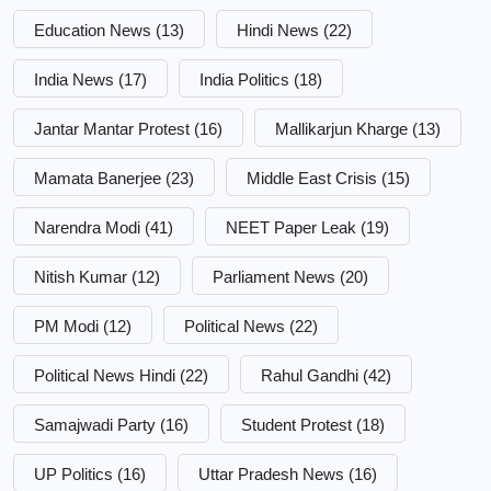
Education News
(13)
Hindi News
(22)
India News
(17)
India Politics
(18)
Jantar Mantar Protest
(16)
Mallikarjun Kharge
(13)
Mamata Banerjee
(23)
Middle East Crisis
(15)
Narendra Modi
(41)
NEET Paper Leak
(19)
Nitish Kumar
(12)
Parliament News
(20)
PM Modi
(12)
Political News
(22)
Political News Hindi
(22)
Rahul Gandhi
(42)
Samajwadi Party
(16)
Student Protest
(18)
UP Politics
(16)
Uttar Pradesh News
(16)