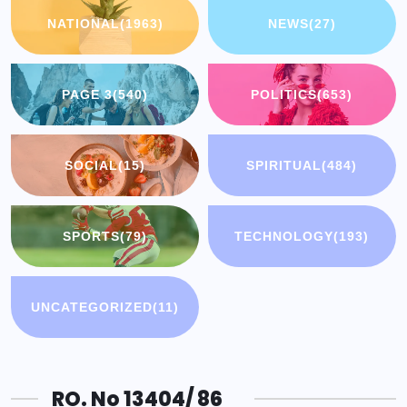
NATIONAL
(1963)
NEWS
(27)
PAGE 3
(540)
POLITICS
(653)
SOCIAL
(15)
SPIRITUAL
(484)
SPORTS
(79)
TECHNOLOGY
(193)
UNCATEGORIZED
(11)
RO. No 13404/ 86