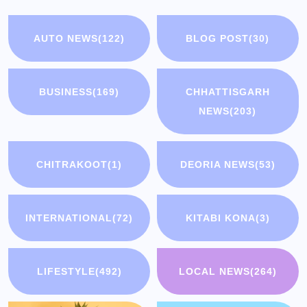
AUTO NEWS
(122)
BLOG POST
(30)
BUSINESS
(169)
CHHATTISGARH
NEWS
(203)
CHITRAKOOT
(1)
DEORIA NEWS
(53)
INTERNATIONAL
(72)
KITABI KONA
(3)
LIFESTYLE
(492)
LOCAL NEWS
(264)