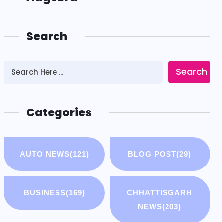
Search
Search
Categories
AUTO NEWS
(121)
BLOG POST
(29)
BUSINESS
(169)
CHHATTISGARH
NEWS
(203)