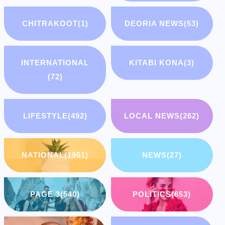
CHITRAKOOT
(1)
DEORIA NEWS
(53)
INTERNATIONAL
KITABI KONA
(3)
(72)
LIFESTYLE
(492)
LOCAL NEWS
(262)
NATIONAL
(1951)
NEWS
(27)
PAGE 3
(540)
POLITICS
(653)