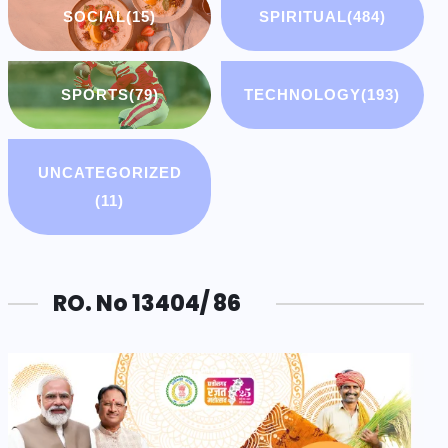
SOCIAL
(15)
SPIRITUAL
(484)
SPORTS
(79)
TECHNOLOGY
(193)
UNCATEGORIZED
(11)
RO. No 13404/ 86