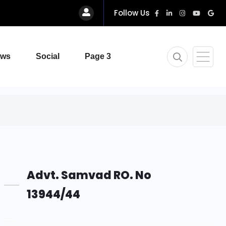
Follow Us
ews
Social
Page 3
Advt. Samvad RO. No
13944/44