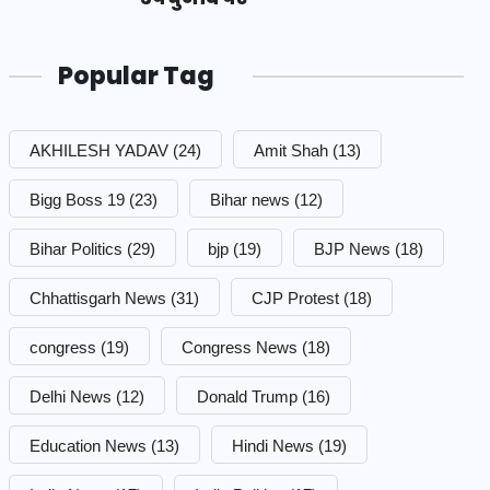
Popular Tag
AKHILESH YADAV
(24)
Amit Shah
(13)
Bigg Boss 19
(23)
Bihar news
(12)
Bihar Politics
(29)
bjp
(19)
BJP News
(18)
Chhattisgarh News
(31)
CJP Protest
(18)
congress
(19)
Congress News
(18)
Delhi News
(12)
Donald Trump
(16)
Education News
(13)
Hindi News
(19)