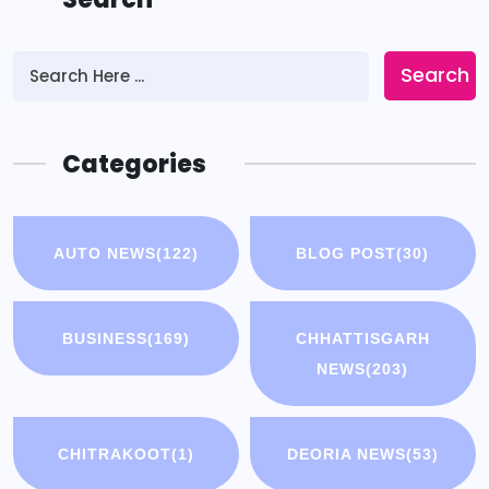
Search
Categories
AUTO NEWS
(122)
BLOG POST
(30)
BUSINESS
(169)
CHHATTISGARH
NEWS
(203)
CHITRAKOOT
(1)
DEORIA NEWS
(53)