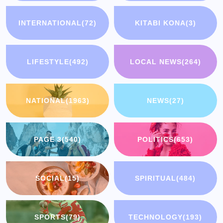
INTERNATIONAL
(72)
KITABI KONA
(3)
LIFESTYLE
(492)
LOCAL NEWS
(264)
NATIONAL
(1963)
NEWS
(27)
PAGE 3
(540)
POLITICS
(653)
SOCIAL
(15)
SPIRITUAL
(484)
SPORTS
(79)
TECHNOLOGY
(193)