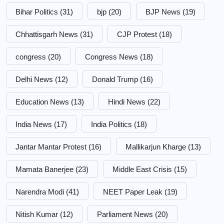
Bihar Politics
(31)
bjp
(20)
BJP News
(19)
Chhattisgarh News
(31)
CJP Protest
(18)
congress
(20)
Congress News
(18)
Delhi News
(12)
Donald Trump
(16)
Education News
(13)
Hindi News
(22)
India News
(17)
India Politics
(18)
Jantar Mantar Protest
(16)
Mallikarjun Kharge
(13)
Mamata Banerjee
(23)
Middle East Crisis
(15)
Narendra Modi
(41)
NEET Paper Leak
(19)
Nitish Kumar
(12)
Parliament News
(20)