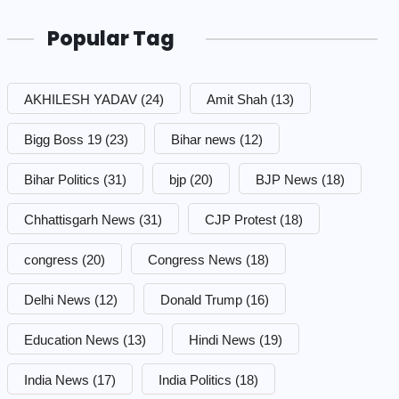
Popular Tag
AKHILESH YADAV
(24)
Amit Shah
(13)
Bigg Boss 19
(23)
Bihar news
(12)
Bihar Politics
(31)
bjp
(20)
BJP News
(18)
Chhattisgarh News
(31)
CJP Protest
(18)
congress
(20)
Congress News
(18)
Delhi News
(12)
Donald Trump
(16)
Education News
(13)
Hindi News
(19)
India News
(17)
India Politics
(18)