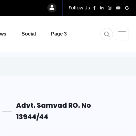
Follow Us
ews
Social
Page 3
Advt. Samvad RO. No
13944/44