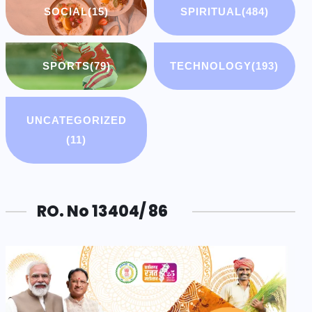
SOCIAL
(15)
SPIRITUAL
(484)
SPORTS
(79)
TECHNOLOGY
(193)
UNCATEGORIZED
(11)
RO. No 13404/ 86