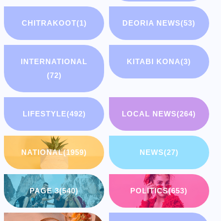
CHITRAKOOT
(1)
DEORIA NEWS
(53)
INTERNATIONAL
KITABI KONA
(3)
(72)
LIFESTYLE
(492)
LOCAL NEWS
(264)
NATIONAL
(1959)
NEWS
(27)
PAGE 3
(540)
POLITICS
(653)