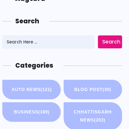
Search
Search
Categories
AUTO NEWS
(121)
BLOG POST
(30)
BUSINESS
(169)
CHHATTISGARH
NEWS
(203)