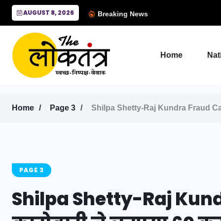
AUGUST 8, 2026
Breaking News
Home
Nat
Home
Page 3
Shilpa Shetty-Raj Kundra Fraud Case: 
PAGE 3
Shilpa Shetty-Raj Kun