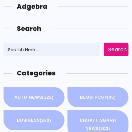
Adgebra
Search
Search
Categories
AUTO NEWS
(122)
BLOG POST
(30)
BUSINESS
(169)
CHHATTISGARH
NEWS
(203)