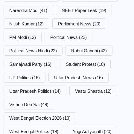
Narendra Modi
(41)
NEET Paper Leak
(19)
Nitish Kumar
(12)
Parliament News
(20)
PM Modi
(12)
Political News
(22)
Political News Hindi
(22)
Rahul Gandhi
(42)
Samajwadi Party
(16)
Student Protest
(18)
UP Politics
(16)
Uttar Pradesh News
(16)
Uttar Pradesh Politics
(14)
Vastu Shastra
(12)
Vishnu Deo Sai
(49)
West Bengal Election 2026
(13)
West Bengal Politics
(19)
Yogi Adityanath
(20)