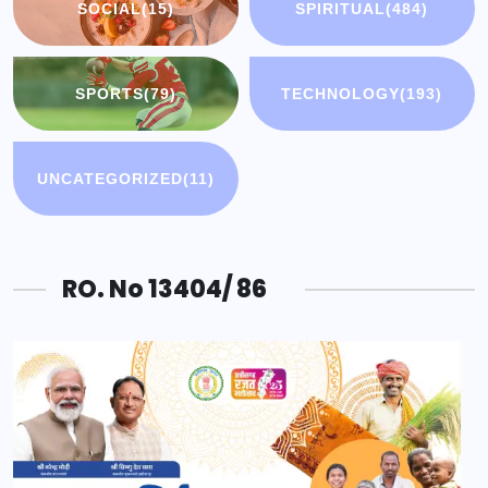
SOCIAL
(15)
SPIRITUAL
(484)
SPORTS
(79)
TECHNOLOGY
(193)
UNCATEGORIZED
(11)
RO. No 13404/ 86