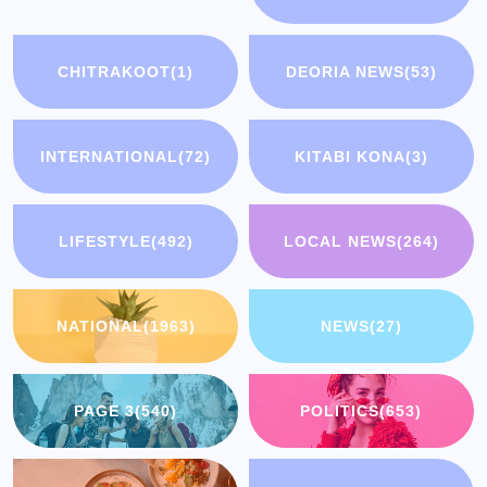
CHITRAKOOT
(1)
DEORIA NEWS
(53)
INTERNATIONAL
(72)
KITABI KONA
(3)
LIFESTYLE
(492)
LOCAL NEWS
(264)
NATIONAL
(1963)
NEWS
(27)
PAGE 3
(540)
POLITICS
(653)