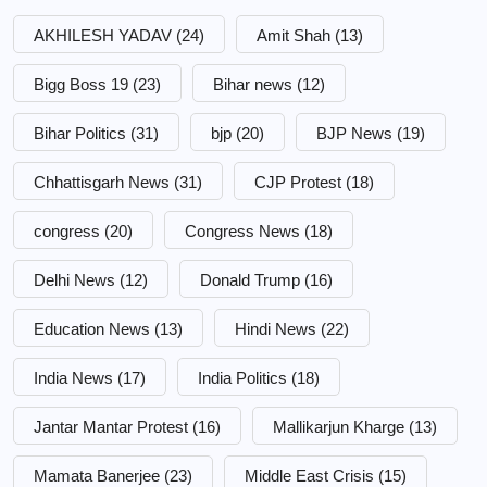
AKHILESH YADAV
(24)
Amit Shah
(13)
Bigg Boss 19
(23)
Bihar news
(12)
Bihar Politics
(31)
bjp
(20)
BJP News
(19)
Chhattisgarh News
(31)
CJP Protest
(18)
congress
(20)
Congress News
(18)
Delhi News
(12)
Donald Trump
(16)
Education News
(13)
Hindi News
(22)
India News
(17)
India Politics
(18)
Jantar Mantar Protest
(16)
Mallikarjun Kharge
(13)
Mamata Banerjee
(23)
Middle East Crisis
(15)