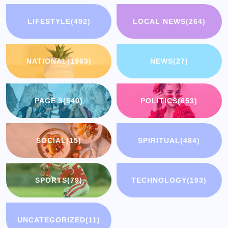
LIFESTYLE
(492)
LOCAL NEWS
(264)
NATIONAL
(1963)
NEWS
(27)
PAGE 3
(540)
POLITICS
(653)
SOCIAL
(15)
SPIRITUAL
(484)
SPORTS
(79)
TECHNOLOGY
(193)
UNCATEGORIZED
(11)