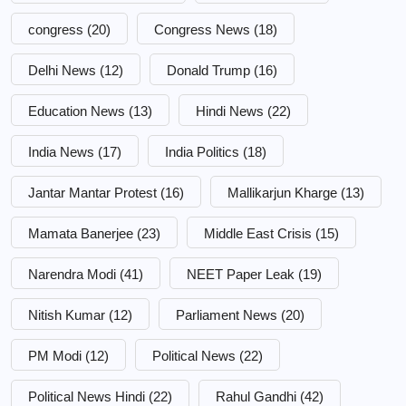
congress
(20)
Congress News
(18)
Delhi News
(12)
Donald Trump
(16)
Education News
(13)
Hindi News
(22)
India News
(17)
India Politics
(18)
Jantar Mantar Protest
(16)
Mallikarjun Kharge
(13)
Mamata Banerjee
(23)
Middle East Crisis
(15)
Narendra Modi
(41)
NEET Paper Leak
(19)
Nitish Kumar
(12)
Parliament News
(20)
PM Modi
(12)
Political News
(22)
Political News Hindi
(22)
Rahul Gandhi
(42)