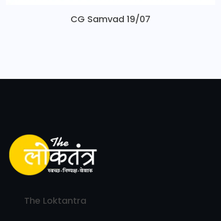
CG Samvad 19/07
The Loktantra