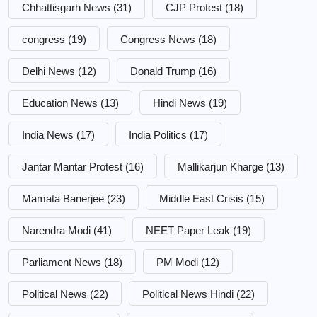
Chhattisgarh News
(31)
CJP Protest
(18)
congress
(19)
Congress News
(18)
Delhi News
(12)
Donald Trump
(16)
Education News
(13)
Hindi News
(19)
India News
(17)
India Politics
(17)
Jantar Mantar Protest
(16)
Mallikarjun Kharge
(13)
Mamata Banerjee
(23)
Middle East Crisis
(15)
Narendra Modi
(41)
NEET Paper Leak
(19)
Parliament News
(18)
PM Modi
(12)
Political News
(22)
Political News Hindi
(22)