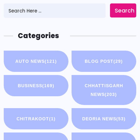
Search
Categories
AUTO NEWS
(121)
BLOG POST
(29)
BUSINESS
(169)
CHHATTISGARH
NEWS
(203)
CHITRAKOOT
(1)
DEORIA NEWS
(53)