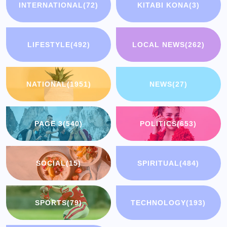
INTERNATIONAL
(72)
KITABI KONA
(3)
LIFESTYLE
(492)
LOCAL NEWS
(262)
NATIONAL
(1951)
NEWS
(27)
PAGE 3
(540)
POLITICS
(653)
SOCIAL
(15)
SPIRITUAL
(484)
SPORTS
(79)
TECHNOLOGY
(193)