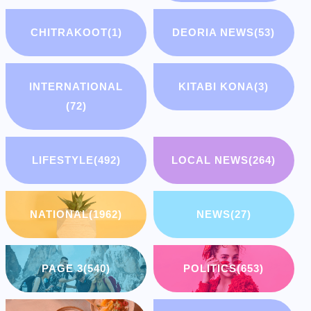
CHITRAKOOT
(1)
DEORIA NEWS
(53)
INTERNATIONAL
KITABI KONA
(3)
(72)
LIFESTYLE
(492)
LOCAL NEWS
(264)
NATIONAL
(1962)
NEWS
(27)
PAGE 3
(540)
POLITICS
(653)