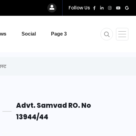
Follow Us
ews
Social
Page 3
िस्ट
Advt. Samvad RO. No
13944/44