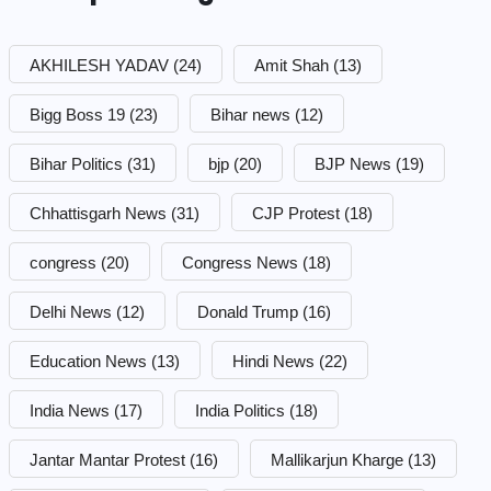
AKHILESH YADAV
(24)
Amit Shah
(13)
Bigg Boss 19
(23)
Bihar news
(12)
Bihar Politics
(31)
bjp
(20)
BJP News
(19)
Chhattisgarh News
(31)
CJP Protest
(18)
congress
(20)
Congress News
(18)
Delhi News
(12)
Donald Trump
(16)
Education News
(13)
Hindi News
(22)
India News
(17)
India Politics
(18)
Jantar Mantar Protest
(16)
Mallikarjun Kharge
(13)