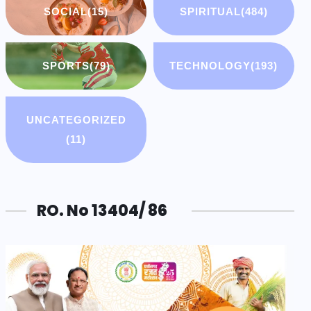
SOCIAL
(15)
SPIRITUAL
(484)
SPORTS
(79)
TECHNOLOGY
(193)
UNCATEGORIZED
(11)
RO. No 13404/ 86