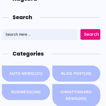
Search
Search
Categories
AUTO NEWS
(121)
BLOG POST
(30)
BUSINESS
(169)
CHHATTISGARH
NEWS
(203)