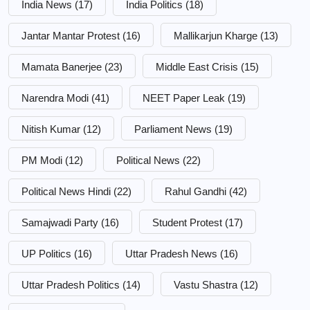
India News
(17)
India Politics
(18)
Jantar Mantar Protest
(16)
Mallikarjun Kharge
(13)
Mamata Banerjee
(23)
Middle East Crisis
(15)
Narendra Modi
(41)
NEET Paper Leak
(19)
Nitish Kumar
(12)
Parliament News
(19)
PM Modi
(12)
Political News
(22)
Political News Hindi
(22)
Rahul Gandhi
(42)
Samajwadi Party
(16)
Student Protest
(17)
UP Politics
(16)
Uttar Pradesh News
(16)
Uttar Pradesh Politics
(14)
Vastu Shastra
(12)