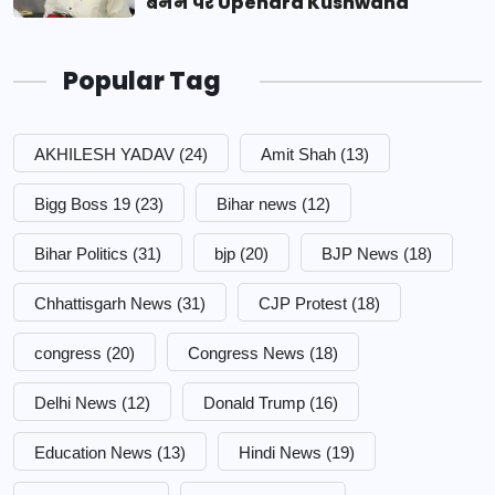
बनने पर Upendra Kushwaha
Popular Tag
AKHILESH YADAV
(24)
Amit Shah
(13)
Bigg Boss 19
(23)
Bihar news
(12)
Bihar Politics
(31)
bjp
(20)
BJP News
(18)
Chhattisgarh News
(31)
CJP Protest
(18)
congress
(20)
Congress News
(18)
Delhi News
(12)
Donald Trump
(16)
Education News
(13)
Hindi News
(19)