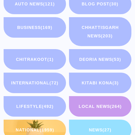
AUTO NEWS
(121)
BLOG POST
(30)
BUSINESS
(169)
CHHATTISGARH
NEWS
(203)
CHITRAKOOT
(1)
DEORIA NEWS
(53)
INTERNATIONAL
(72)
KITABI KONA
(3)
LIFESTYLE
(492)
LOCAL NEWS
(264)
NATIONAL
(1959)
NEWS
(27)