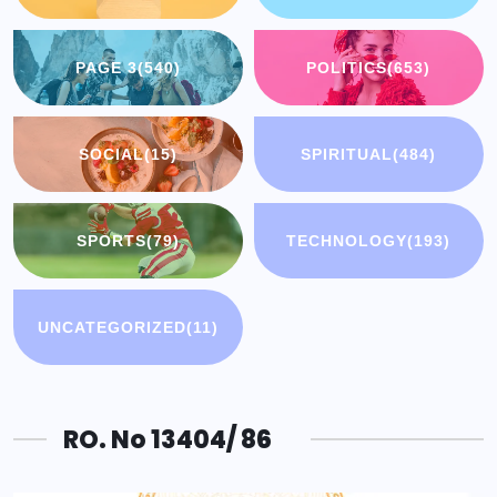
PAGE 3
(540)
POLITICS
(653)
SOCIAL
(15)
SPIRITUAL
(484)
SPORTS
(79)
TECHNOLOGY
(193)
UNCATEGORIZED
(11)
RO. No 13404/ 86