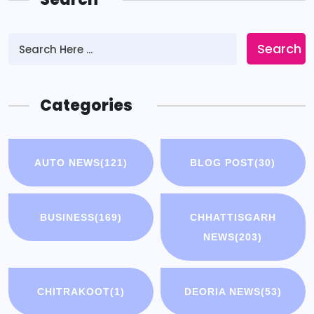
Search
Categories
AUTO NEWS
(121)
BLOG POST
(30)
BUSINESS
(169)
CHHATTISGARH
NEWS
(203)
CHITRAKOOT
(1)
DEORIA NEWS
(53)