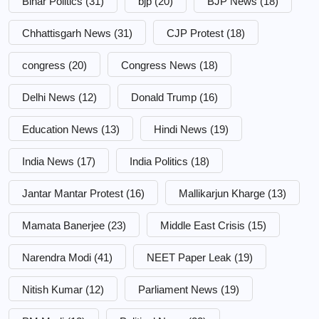
Bihar Politics
(31)
bjp
(20)
BJP News
(18)
Chhattisgarh News
(31)
CJP Protest
(18)
congress
(20)
Congress News
(18)
Delhi News
(12)
Donald Trump
(16)
Education News
(13)
Hindi News
(19)
India News
(17)
India Politics
(18)
Jantar Mantar Protest
(16)
Mallikarjun Kharge
(13)
Mamata Banerjee
(23)
Middle East Crisis
(15)
Narendra Modi
(41)
NEET Paper Leak
(19)
Nitish Kumar
(12)
Parliament News
(19)