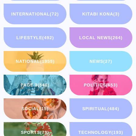
INTERNATIONAL
(72)
KITABI KONA
(3)
LIFESTYLE
(492)
LOCAL NEWS
(264)
NATIONAL
(1959)
NEWS
(27)
PAGE 3
(540)
POLITICS
(653)
SOCIAL
(15)
SPIRITUAL
(484)
SPORTS
(79)
TECHNOLOGY
(193)