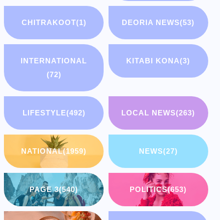
CHITRAKOOT
(1)
DEORIA NEWS
(53)
INTERNATIONAL
KITABI KONA
(3)
(72)
LIFESTYLE
(492)
LOCAL NEWS
(263)
NATIONAL
(1959)
NEWS
(27)
PAGE 3
(540)
POLITICS
(653)