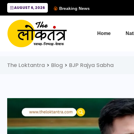
AUGUST 6, 2026
Breaking News
Home
Nat
The Loktantra
>
Blog
>
BJP Rajya Sabha