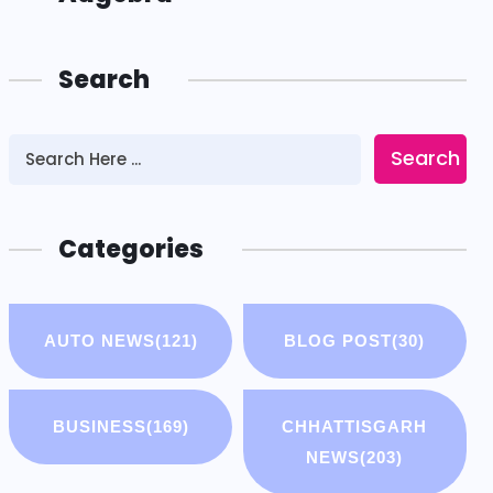
Search
Search
Categories
AUTO NEWS
(121)
BLOG POST
(30)
BUSINESS
(169)
CHHATTISGARH
NEWS
(203)