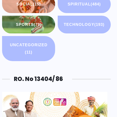
SOCIAL
(15)
SPIRITUAL
(484)
SPORTS
(79)
TECHNOLOGY
(193)
UNCATEGORIZED
(11)
RO. No 13404/ 86