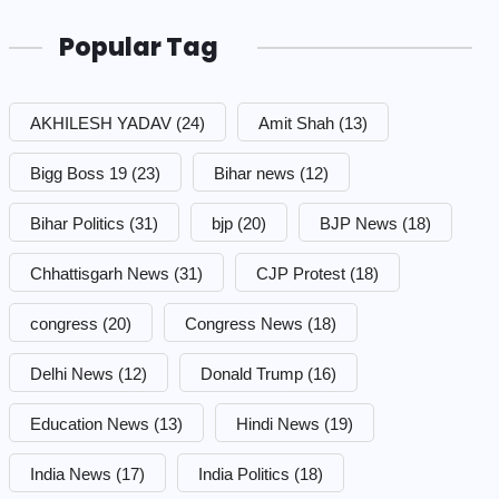
Popular Tag
AKHILESH YADAV
(24)
Amit Shah
(13)
Bigg Boss 19
(23)
Bihar news
(12)
Bihar Politics
(31)
bjp
(20)
BJP News
(18)
Chhattisgarh News
(31)
CJP Protest
(18)
congress
(20)
Congress News
(18)
Delhi News
(12)
Donald Trump
(16)
Education News
(13)
Hindi News
(19)
India News
(17)
India Politics
(18)