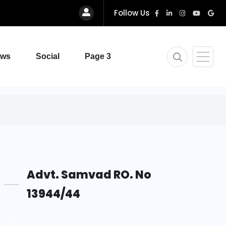
Follow Us
ews
Social
Page 3
Advt. Samvad RO. No
13944/44