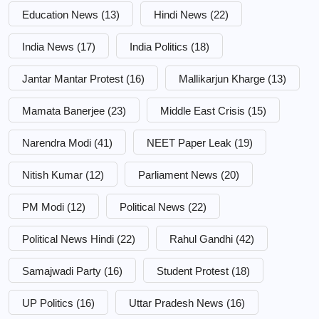
Education News
(13)
Hindi News
(22)
India News
(17)
India Politics
(18)
Jantar Mantar Protest
(16)
Mallikarjun Kharge
(13)
Mamata Banerjee
(23)
Middle East Crisis
(15)
Narendra Modi
(41)
NEET Paper Leak
(19)
Nitish Kumar
(12)
Parliament News
(20)
PM Modi
(12)
Political News
(22)
Political News Hindi
(22)
Rahul Gandhi
(42)
Samajwadi Party
(16)
Student Protest
(18)
UP Politics
(16)
Uttar Pradesh News
(16)