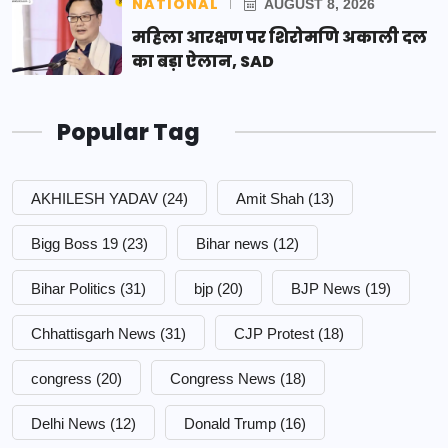
NATIONAL
AUGUST 8, 2026
महिला आरक्षण पर शिरोमणि अकाली दल
का बड़ा ऐलान, SAD
Popular Tag
AKHILESH YADAV
(24)
Amit Shah
(13)
Bigg Boss 19
(23)
Bihar news
(12)
Bihar Politics
(31)
bjp
(20)
BJP News
(19)
Chhattisgarh News
(31)
CJP Protest
(18)
congress
(20)
Congress News
(18)
Delhi News
(12)
Donald Trump
(16)