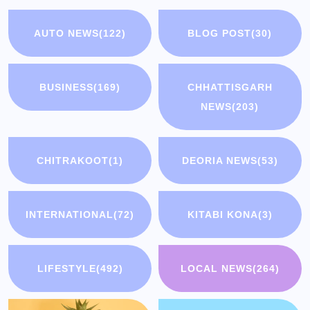
AUTO NEWS
(122)
BLOG POST
(30)
BUSINESS
(169)
CHHATTISGARH
NEWS
(203)
CHITRAKOOT
(1)
DEORIA NEWS
(53)
INTERNATIONAL
(72)
KITABI KONA
(3)
LIFESTYLE
(492)
LOCAL NEWS
(264)