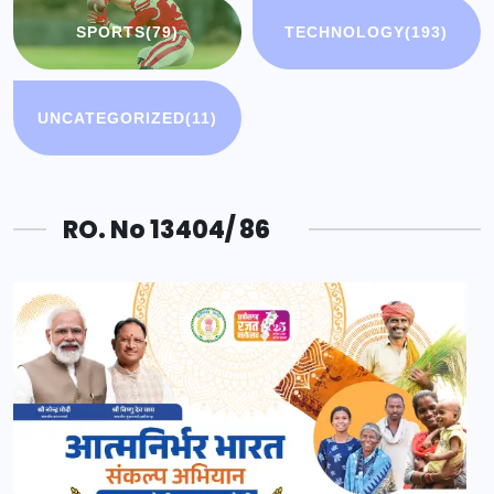
SPORTS
(79)
TECHNOLOGY
(193)
UNCATEGORIZED
(11)
RO. No 13404/ 86