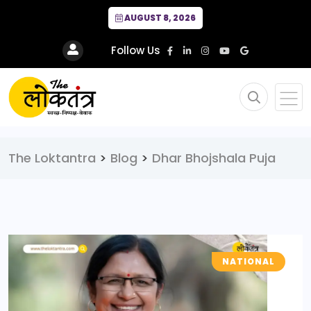
AUGUST 8, 2026
Follow Us
The Loktantra
>
Blog
>
Dhar Bhojshala Puja
NATIONAL