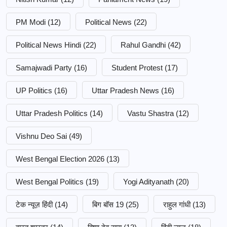
PM Modi
(12)
Political News
(22)
Political News Hindi
(22)
Rahul Gandhi
(42)
Samajwadi Party
(16)
Student Protest
(17)
UP Politics
(16)
Uttar Pradesh News
(16)
Uttar Pradesh Politics
(14)
Vastu Shastra
(12)
Vishnu Deo Sai
(49)
West Bengal Election 2026
(13)
West Bengal Politics
(19)
Yogi Adityanath
(20)
टेक न्यूज़ हिंदी
(14)
बिग बॉस 19
(25)
राहुल गांधी
(13)