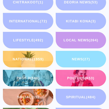
CHITRAKOOT
(1)
DEORIA NEWS
(53)
INTERNATIONAL
(72)
KITABI KONA
(3)
LIFESTYLE
(492)
LOCAL NEWS
(264)
NATIONAL
(1959)
NEWS
(27)
PAGE 3
(540)
POLITICS
(653)
SOCIAL
(15)
SPIRITUAL
(484)