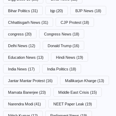
Bihar Politics
(31)
bjp
(20)
BJP News
(18)
Chhattisgarh News
(31)
CJP Protest
(18)
congress
(20)
Congress News
(18)
Delhi News
(12)
Donald Trump
(16)
Education News
(13)
Hindi News
(19)
India News
(17)
India Politics
(18)
Jantar Mantar Protest
(16)
Mallikarjun Kharge
(13)
Mamata Banerjee
(23)
Middle East Crisis
(15)
Narendra Modi
(41)
NEET Paper Leak
(19)
Nitish Kumar
(12)
Parliament News
(19)