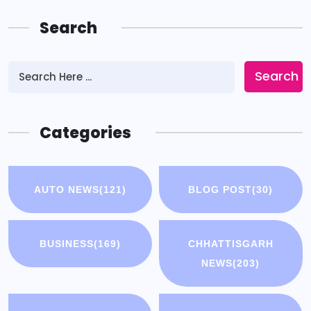
Search
Search
Categories
AUTO NEWS
(121)
BLOG POST
(30)
BUSINESS
(169)
CHHATTISGARH
NEWS
(203)