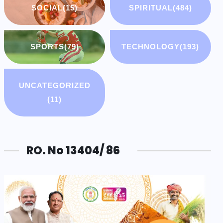
SOCIAL
(15)
SPIRITUAL
(484)
SPORTS
(79)
TECHNOLOGY
(193)
UNCATEGORIZED
(11)
RO. No 13404/ 86