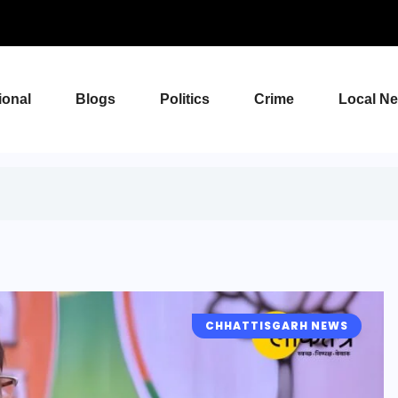
ional
Blogs
Politics
Crime
Local N
CHHATTISGARH NEWS