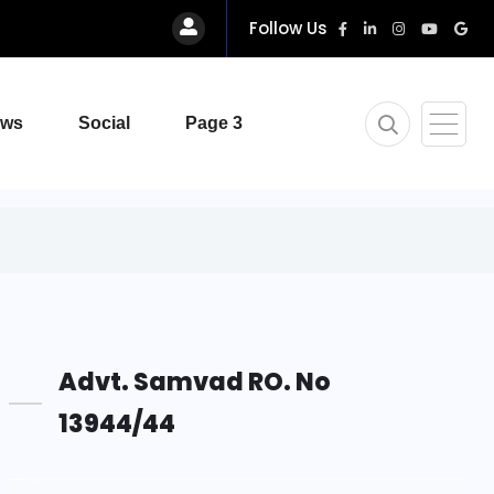
Follow Us
ews
Social
Page 3
Advt. Samvad RO. No
13944/44