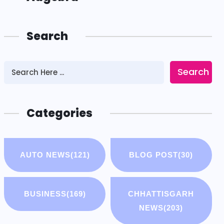
Search
Search
Categories
AUTO NEWS
(121)
BLOG POST
(30)
BUSINESS
(169)
CHHATTISGARH
NEWS
(203)