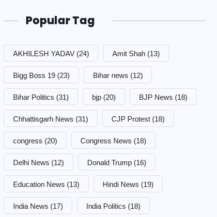
Popular Tag
AKHILESH YADAV
(24)
Amit Shah
(13)
Bigg Boss 19
(23)
Bihar news
(12)
Bihar Politics
(31)
bjp
(20)
BJP News
(18)
Chhattisgarh News
(31)
CJP Protest
(18)
congress
(20)
Congress News
(18)
Delhi News
(12)
Donald Trump
(16)
Education News
(13)
Hindi News
(19)
India News
(17)
India Politics
(18)