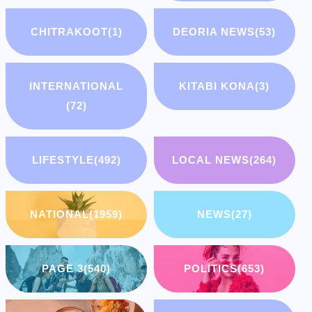
CHITRAKOOT
(1)
DEORIA NEWS
(53)
INTERNATIONAL
KITABI KONA
(3)
(72)
LIFESTYLE
(492)
LOCAL NEWS
(264)
NATIONAL
(1959)
NEWS
(27)
PAGE 3
(540)
POLITICS
(653)