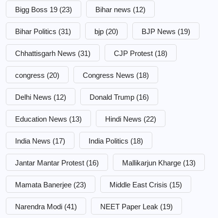
Bigg Boss 19
(23)
Bihar news
(12)
Bihar Politics
(31)
bjp
(20)
BJP News
(19)
Chhattisgarh News
(31)
CJP Protest
(18)
congress
(20)
Congress News
(18)
Delhi News
(12)
Donald Trump
(16)
Education News
(13)
Hindi News
(22)
India News
(17)
India Politics
(18)
Jantar Mantar Protest
(16)
Mallikarjun Kharge
(13)
Mamata Banerjee
(23)
Middle East Crisis
(15)
Narendra Modi
(41)
NEET Paper Leak
(19)