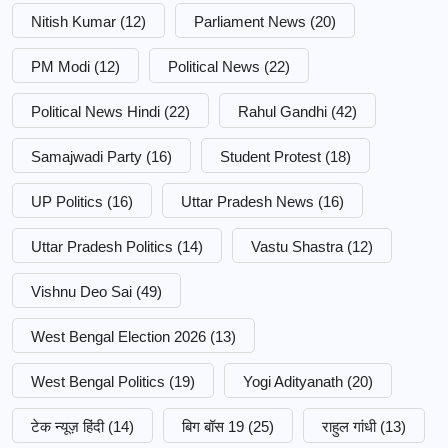
Nitish Kumar
(12)
Parliament News
(20)
PM Modi
(12)
Political News
(22)
Political News Hindi
(22)
Rahul Gandhi
(42)
Samajwadi Party
(16)
Student Protest
(18)
UP Politics
(16)
Uttar Pradesh News
(16)
Uttar Pradesh Politics
(14)
Vastu Shastra
(12)
Vishnu Deo Sai
(49)
West Bengal Election 2026
(13)
West Bengal Politics
(19)
Yogi Adityanath
(20)
टेक न्यूज़ हिंदी
(14)
बिग बॉस 19
(25)
राहुल गांधी
(13)