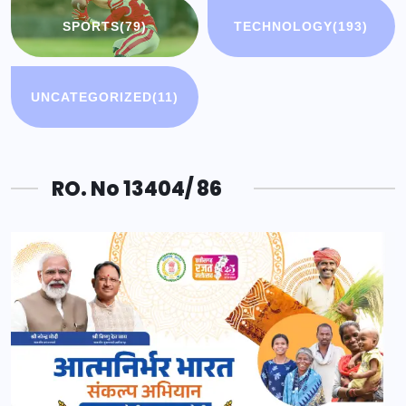
SPORTS
(79)
TECHNOLOGY
(193)
UNCATEGORIZED
(11)
RO. No 13404/ 86