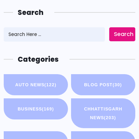
Search
Search
Categories
AUTO NEWS
(122)
BLOG POST
(30)
BUSINESS
(169)
CHHATTISGARH
NEWS
(203)