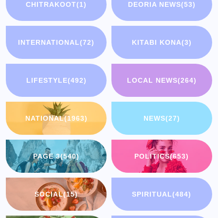
CHITRAKOOT
(1)
DEORIA NEWS
(53)
INTERNATIONAL
(72)
KITABI KONA
(3)
LIFESTYLE
(492)
LOCAL NEWS
(264)
NATIONAL
(1963)
NEWS
(27)
PAGE 3
(540)
POLITICS
(653)
SOCIAL
(15)
SPIRITUAL
(484)