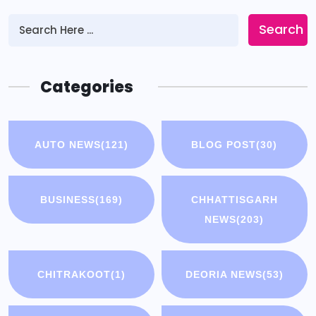
Search
Categories
AUTO NEWS
(121)
BLOG POST
(30)
BUSINESS
(169)
CHHATTISGARH
NEWS
(203)
CHITRAKOOT
(1)
DEORIA NEWS
(53)