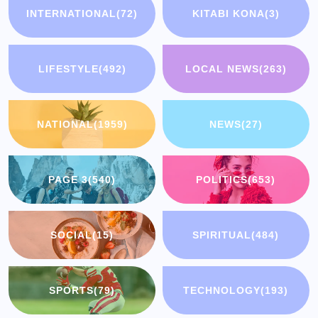
INTERNATIONAL
(72)
KITABI KONA
(3)
LIFESTYLE
(492)
LOCAL NEWS
(263)
NATIONAL
(1959)
NEWS
(27)
PAGE 3
(540)
POLITICS
(653)
SOCIAL
(15)
SPIRITUAL
(484)
SPORTS
(79)
TECHNOLOGY
(193)