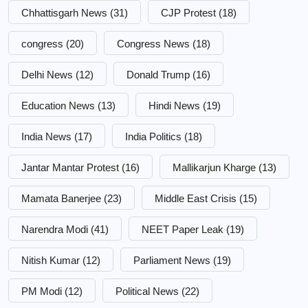
Chhattisgarh News
(31)
CJP Protest
(18)
congress
(20)
Congress News
(18)
Delhi News
(12)
Donald Trump
(16)
Education News
(13)
Hindi News
(19)
India News
(17)
India Politics
(18)
Jantar Mantar Protest
(16)
Mallikarjun Kharge
(13)
Mamata Banerjee
(23)
Middle East Crisis
(15)
Narendra Modi
(41)
NEET Paper Leak
(19)
Nitish Kumar
(12)
Parliament News
(19)
PM Modi
(12)
Political News
(22)