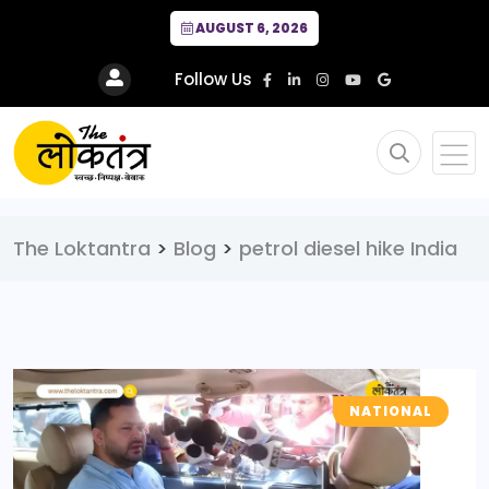
AUGUST 6, 2026
Follow Us
The Loktantra
>
Blog
>
petrol diesel hike India
NATIONAL