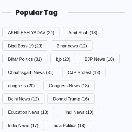
Popular Tag
AKHILESH YADAV
(24)
Amit Shah
(13)
Bigg Boss 19
(23)
Bihar news
(12)
Bihar Politics
(31)
bjp
(20)
BJP News
(18)
Chhattisgarh News
(31)
CJP Protest
(18)
congress
(20)
Congress News
(18)
Delhi News
(12)
Donald Trump
(16)
Education News
(13)
Hindi News
(19)
India News
(17)
India Politics
(18)