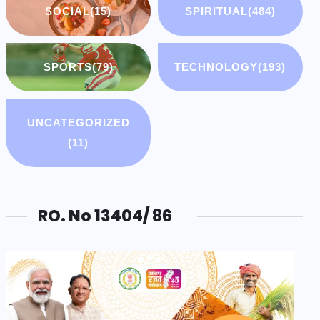
SOCIAL
(15)
SPIRITUAL
(484)
SPORTS
(79)
TECHNOLOGY
(193)
UNCATEGORIZED
(11)
RO. No 13404/ 86