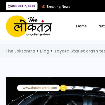
AUGUST 7, 2026
Breaking News
Home
Nat
The Loktantra
>
Blog
>
Toyota Starlet crash te