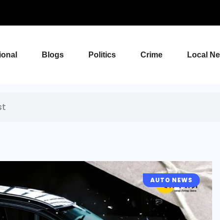
ional
Blogs
Politics
Crime
Local N
st
AUTO NEWS