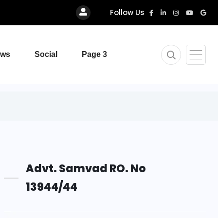
Follow Us
ews
Social
Page 3
Advt. Samvad RO. No
13944/44