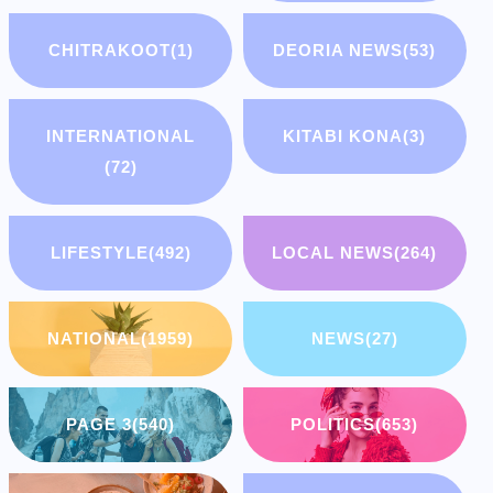
CHITRAKOOT
(1)
DEORIA NEWS
(53)
INTERNATIONAL
KITABI KONA
(3)
(72)
LIFESTYLE
(492)
LOCAL NEWS
(264)
NATIONAL
(1959)
NEWS
(27)
PAGE 3
(540)
POLITICS
(653)