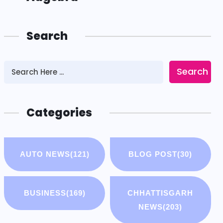
Search
Search
Categories
AUTO NEWS
(121)
BLOG POST
(30)
BUSINESS
(169)
CHHATTISGARH
NEWS
(203)