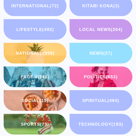
INTERNATIONAL
(72)
KITABI KONA
(3)
LIFESTYLE
(492)
LOCAL NEWS
(264)
NATIONAL
(1959)
NEWS
(27)
PAGE 3
(540)
POLITICS
(653)
SOCIAL
(15)
SPIRITUAL
(484)
SPORTS
(79)
TECHNOLOGY
(193)