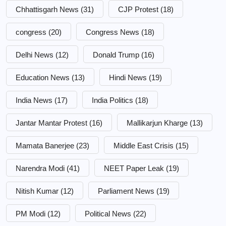
Chhattisgarh News
(31)
CJP Protest
(18)
congress
(20)
Congress News
(18)
Delhi News
(12)
Donald Trump
(16)
Education News
(13)
Hindi News
(19)
India News
(17)
India Politics
(18)
Jantar Mantar Protest
(16)
Mallikarjun Kharge
(13)
Mamata Banerjee
(23)
Middle East Crisis
(15)
Narendra Modi
(41)
NEET Paper Leak
(19)
Nitish Kumar
(12)
Parliament News
(19)
PM Modi
(12)
Political News
(22)