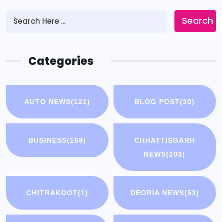
Search
Categories
AUTO NEWS
(121)
BLOG POST
(30)
BUSINESS
(169)
CHHATTISGARH
NEWS
(203)
CHITRAKOOT
(1)
DEORIA NEWS
(53)