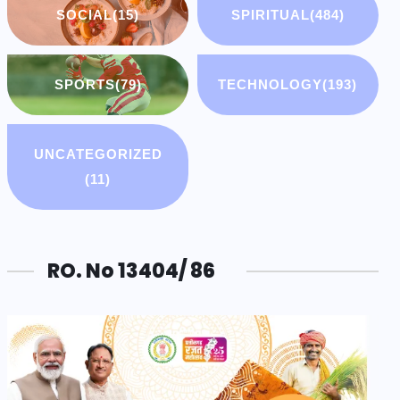
SOCIAL
(15)
SPIRITUAL
(484)
SPORTS
(79)
TECHNOLOGY
(193)
UNCATEGORIZED
(11)
RO. No 13404/ 86