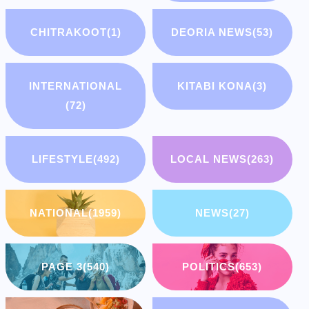
CHITRAKOOT
(1)
DEORIA NEWS
(53)
INTERNATIONAL
KITABI KONA
(3)
(72)
LIFESTYLE
(492)
LOCAL NEWS
(263)
NATIONAL
(1959)
NEWS
(27)
PAGE 3
(540)
POLITICS
(653)