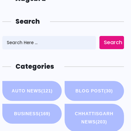
Search
Search
Categories
AUTO NEWS
(121)
BLOG POST
(30)
BUSINESS
(169)
CHHATTISGARH
NEWS
(203)