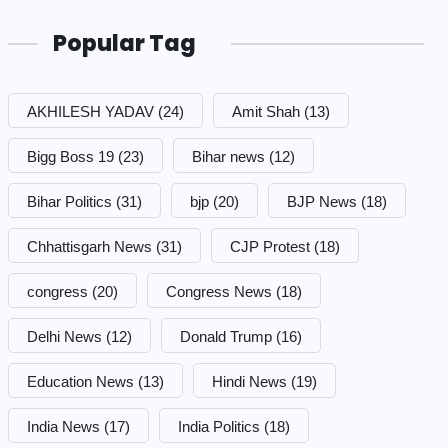
Popular Tag
AKHILESH YADAV
(24)
Amit Shah
(13)
Bigg Boss 19
(23)
Bihar news
(12)
Bihar Politics
(31)
bjp
(20)
BJP News
(18)
Chhattisgarh News
(31)
CJP Protest
(18)
congress
(20)
Congress News
(18)
Delhi News
(12)
Donald Trump
(16)
Education News
(13)
Hindi News
(19)
India News
(17)
India Politics
(18)