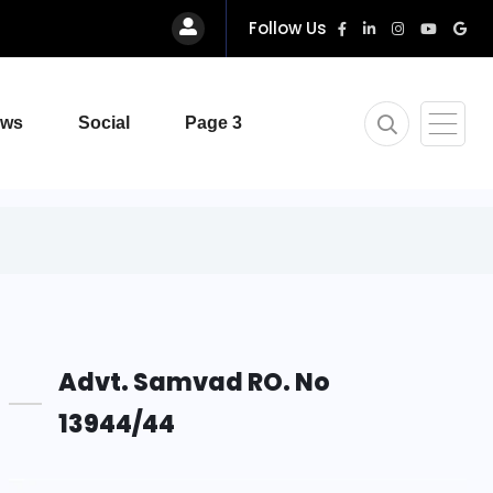
Follow Us
ews
Social
Page 3
Advt. Samvad RO. No
13944/44