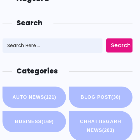
Search
Search
Categories
AUTO NEWS
(121)
BLOG POST
(30)
BUSINESS
(169)
CHHATTISGARH
NEWS
(203)