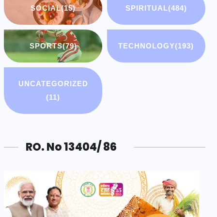
SOCIAL
(15)
SPIRITUAL
(484)
SPORTS
(79)
TECHNOLOGY
(193)
UNCATEGORIZED
(11)
RO. No 13404/ 86