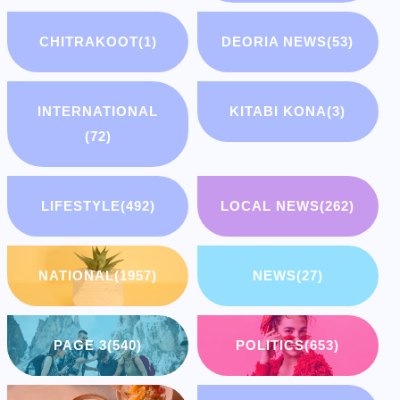
CHITRAKOOT
(1)
DEORIA NEWS
(53)
INTERNATIONAL
KITABI KONA
(3)
(72)
LIFESTYLE
(492)
LOCAL NEWS
(262)
NATIONAL
(1957)
NEWS
(27)
PAGE 3
(540)
POLITICS
(653)