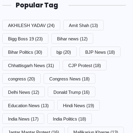
Popular Tag
AKHILESH YADAV
(24)
Amit Shah
(13)
Bigg Boss 19
(23)
Bihar news
(12)
Bihar Politics
(30)
bjp
(20)
BJP News
(18)
Chhattisgarh News
(31)
CJP Protest
(18)
congress
(20)
Congress News
(18)
Delhi News
(12)
Donald Trump
(16)
Education News
(13)
Hindi News
(19)
India News
(17)
India Politics
(18)
Jantar Mantar Protest
(16)
Mallikarjun Kharge
(13)