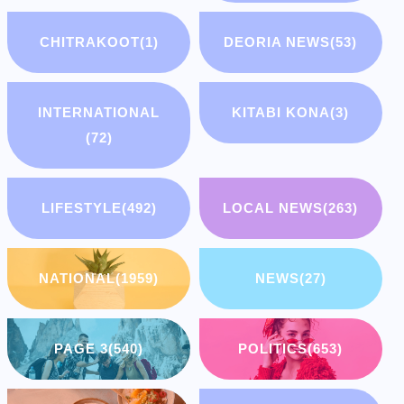
CHITRAKOOT
(1)
DEORIA NEWS
(53)
INTERNATIONAL
KITABI KONA
(3)
(72)
LIFESTYLE
(492)
LOCAL NEWS
(263)
NATIONAL
(1959)
NEWS
(27)
PAGE 3
(540)
POLITICS
(653)