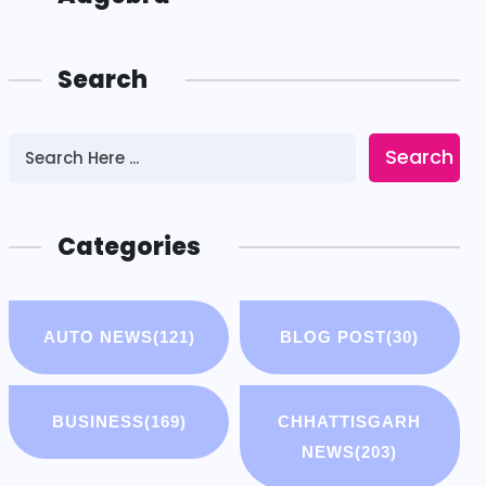
Search
Search
Categories
AUTO NEWS
(121)
BLOG POST
(30)
BUSINESS
(169)
CHHATTISGARH
NEWS
(203)