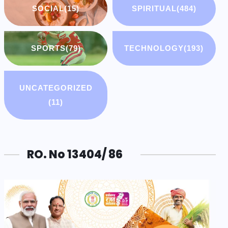
SOCIAL
(15)
SPIRITUAL
(484)
SPORTS
(79)
TECHNOLOGY
(193)
UNCATEGORIZED
(11)
RO. No 13404/ 86