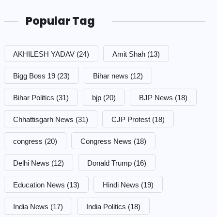
Popular Tag
AKHILESH YADAV
(24)
Amit Shah
(13)
Bigg Boss 19
(23)
Bihar news
(12)
Bihar Politics
(31)
bjp
(20)
BJP News
(18)
Chhattisgarh News
(31)
CJP Protest
(18)
congress
(20)
Congress News
(18)
Delhi News
(12)
Donald Trump
(16)
Education News
(13)
Hindi News
(19)
India News
(17)
India Politics
(18)