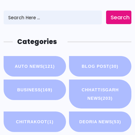
Search
Categories
AUTO NEWS
(121)
BLOG POST
(30)
BUSINESS
(169)
CHHATTISGARH
NEWS
(203)
CHITRAKOOT
(1)
DEORIA NEWS
(53)