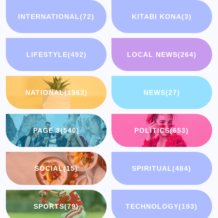
INTERNATIONAL
(72)
KITABI KONA
(3)
LIFESTYLE
(492)
LOCAL NEWS
(264)
NATIONAL
(1963)
NEWS
(27)
PAGE 3
(540)
POLITICS
(653)
SOCIAL
(15)
SPIRITUAL
(484)
SPORTS
(79)
TECHNOLOGY
(193)