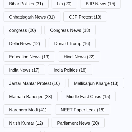
Bihar Politics
(31)
bjp
(20)
BJP News
(19)
Chhattisgarh News
(31)
CJP Protest
(18)
congress
(20)
Congress News
(18)
Delhi News
(12)
Donald Trump
(16)
Education News
(13)
Hindi News
(22)
India News
(17)
India Politics
(18)
Jantar Mantar Protest
(16)
Mallikarjun Kharge
(13)
Mamata Banerjee
(23)
Middle East Crisis
(15)
Narendra Modi
(41)
NEET Paper Leak
(19)
Nitish Kumar
(12)
Parliament News
(20)