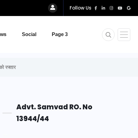
Follow Us
ews
Social
Page 3
को रफ्तार
Advt. Samvad RO. No
13944/44