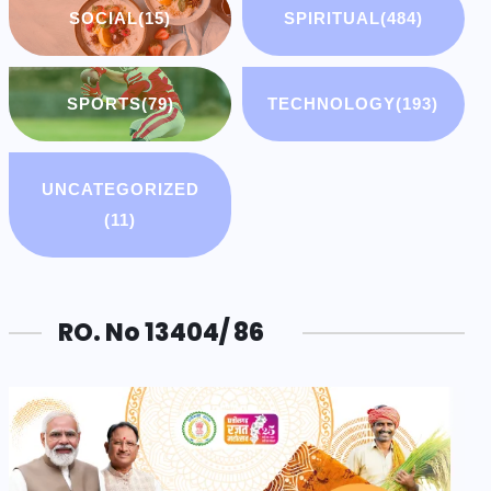
SOCIAL
(15)
SPIRITUAL
(484)
SPORTS
(79)
TECHNOLOGY
(193)
UNCATEGORIZED
(11)
RO. No 13404/ 86