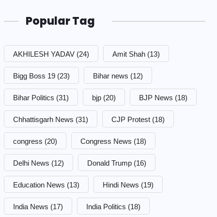
Popular Tag
AKHILESH YADAV
(24)
Amit Shah
(13)
Bigg Boss 19
(23)
Bihar news
(12)
Bihar Politics
(31)
bjp
(20)
BJP News
(18)
Chhattisgarh News
(31)
CJP Protest
(18)
congress
(20)
Congress News
(18)
Delhi News
(12)
Donald Trump
(16)
Education News
(13)
Hindi News
(19)
India News
(17)
India Politics
(18)