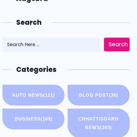
Search
Search
Categories
AUTO NEWS
(121)
BLOG POST
(30)
BUSINESS
(169)
CHHATTISGARH
NEWS
(203)