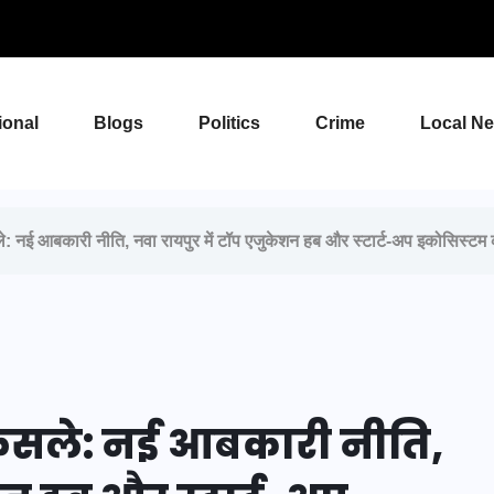
ional
Blogs
Politics
Crime
Local N
सले: नई आबकारी नीति, नवा रायपुर में टॉप एजुकेशन हब और स्टार्ट-अप इकोसिस्टम 
े फैसले: नई आबकारी नीति,