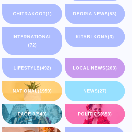
CHITRAKOOT
(1)
DEORIA NEWS
(53)
INTERNATIONAL
KITABI KONA
(3)
(72)
LIFESTYLE
(492)
LOCAL NEWS
(263)
NATIONAL
(1959)
NEWS
(27)
PAGE 3
(540)
POLITICS
(653)