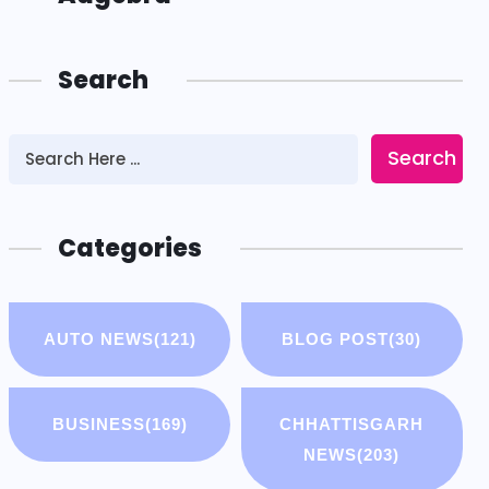
Search
Search
Categories
AUTO NEWS
(121)
BLOG POST
(30)
BUSINESS
(169)
CHHATTISGARH
NEWS
(203)