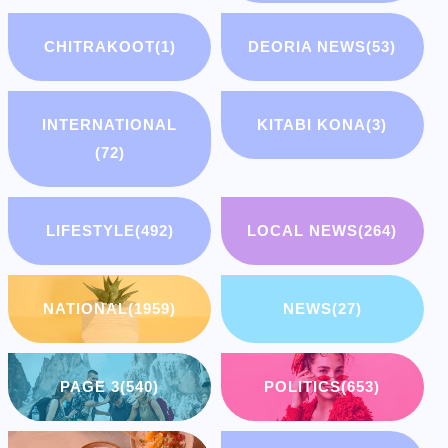
CHITRAKOOT
(1)
DEORIA NEWS
(53)
INTERNATIONAL
KITABI KONA
(3)
(72)
LIFESTYLE
(492)
LOCAL NEWS
(264)
NATIONAL
(1959)
NEWS
(27)
PAGE 3
(540)
POLITICS
(653)