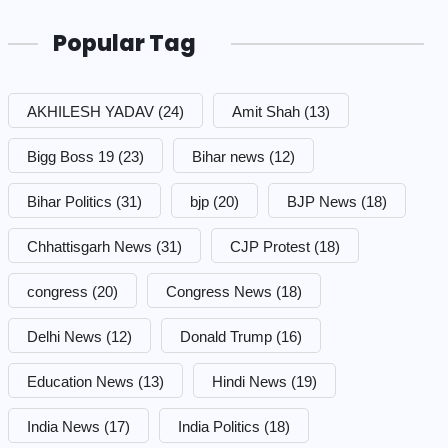
Popular Tag
AKHILESH YADAV
(24)
Amit Shah
(13)
Bigg Boss 19
(23)
Bihar news
(12)
Bihar Politics
(31)
bjp
(20)
BJP News
(18)
Chhattisgarh News
(31)
CJP Protest
(18)
congress
(20)
Congress News
(18)
Delhi News
(12)
Donald Trump
(16)
Education News
(13)
Hindi News
(19)
India News
(17)
India Politics
(18)