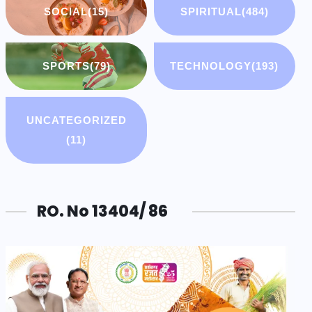
SOCIAL
(15)
SPIRITUAL
(484)
SPORTS
(79)
TECHNOLOGY
(193)
UNCATEGORIZED
(11)
RO. No 13404/ 86