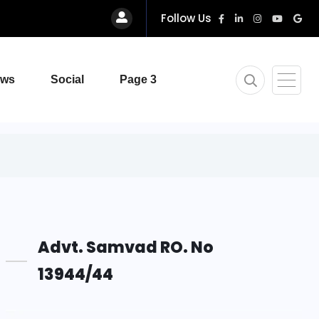
Follow Us
ews
Social
Page 3
Advt. Samvad RO. No
13944/44