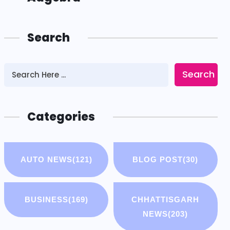
Search
Search
Categories
AUTO NEWS
(121)
BLOG POST
(30)
BUSINESS
(169)
CHHATTISGARH
NEWS
(203)