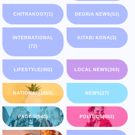
CHITRAKOOT
(1)
DEORIA NEWS
(53)
INTERNATIONAL
KITABI KONA
(3)
(72)
LIFESTYLE
(492)
LOCAL NEWS
(263)
NATIONAL
(1959)
NEWS
(27)
PAGE 3
(540)
POLITICS
(653)