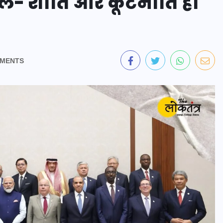
े- शांति और कूटनीति ही
MENTS