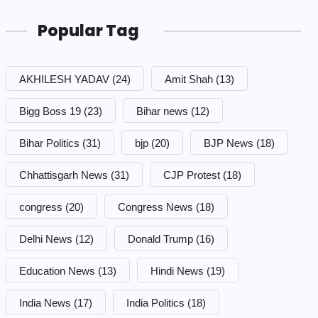
Popular Tag
AKHILESH YADAV
(24)
Amit Shah
(13)
Bigg Boss 19
(23)
Bihar news
(12)
Bihar Politics
(31)
bjp
(20)
BJP News
(18)
Chhattisgarh News
(31)
CJP Protest
(18)
congress
(20)
Congress News
(18)
Delhi News
(12)
Donald Trump
(16)
Education News
(13)
Hindi News
(19)
India News
(17)
India Politics
(18)