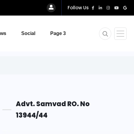
Follow Us
ews
Social
Page 3
Advt. Samvad RO. No
13944/44