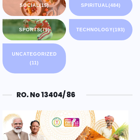
SOCIAL
(15)
SPIRITUAL
(484)
SPORTS
(79)
TECHNOLOGY
(193)
UNCATEGORIZED
(11)
RO. No 13404/ 86