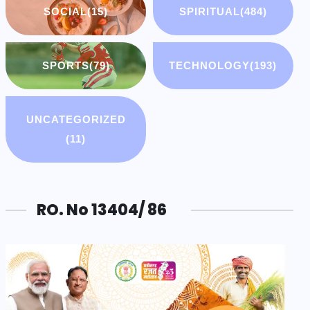
SOCIAL
(15)
SPIRITUAL
(484)
SPORTS
(79)
TECHNOLOGY
(193)
UNCATEGORIZED
(11)
RO. No 13404/ 86