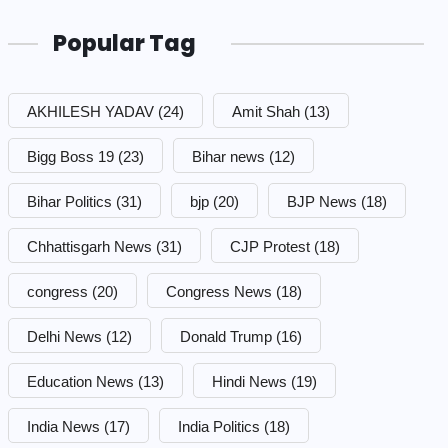
Popular Tag
AKHILESH YADAV
(24)
Amit Shah
(13)
Bigg Boss 19
(23)
Bihar news
(12)
Bihar Politics
(31)
bjp
(20)
BJP News
(18)
Chhattisgarh News
(31)
CJP Protest
(18)
congress
(20)
Congress News
(18)
Delhi News
(12)
Donald Trump
(16)
Education News
(13)
Hindi News
(19)
India News
(17)
India Politics
(18)