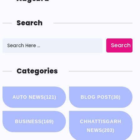
Search
Search
Categories
AUTO NEWS
(121)
BLOG POST
(30)
BUSINESS
(169)
CHHATTISGARH
NEWS
(203)