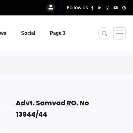
Follow Us
ews
Social
Page 3
Advt. Samvad RO. No
13944/44