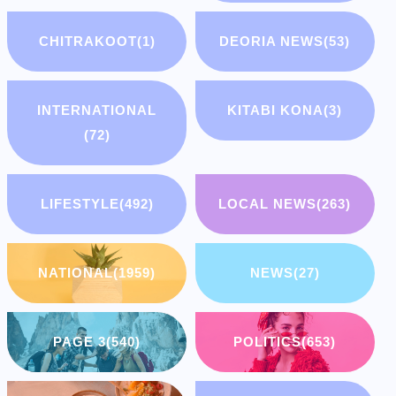
CHITRAKOOT
(1)
DEORIA NEWS
(53)
INTERNATIONAL
KITABI KONA
(3)
(72)
LIFESTYLE
(492)
LOCAL NEWS
(263)
NATIONAL
(1959)
NEWS
(27)
PAGE 3
(540)
POLITICS
(653)