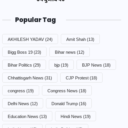
Popular Tag
AKHILESH YADAV
(24)
Amit Shah
(13)
Bigg Boss 19
(23)
Bihar news
(12)
Bihar Politics
(29)
bjp
(19)
BJP News
(18)
Chhattisgarh News
(31)
CJP Protest
(18)
congress
(19)
Congress News
(18)
Delhi News
(12)
Donald Trump
(16)
Education News
(13)
Hindi News
(19)