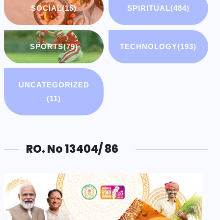
SOCIAL
(15)
SPIRITUAL
(484)
SPORTS
(79)
TECHNOLOGY
(193)
UNCATEGORIZED
(11)
RO. No 13404/ 86