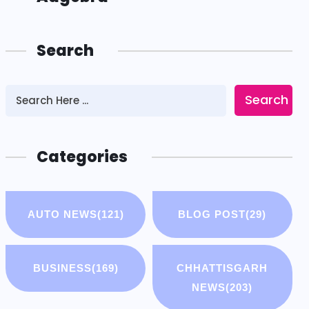
Search
Search
Categories
AUTO NEWS
(121)
BLOG POST
(29)
BUSINESS
(169)
CHHATTISGARH
NEWS
(203)