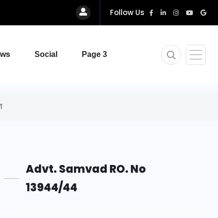
Follow Us
ews
Social
Page 3
श
Advt. Samvad RO. No
13944/44