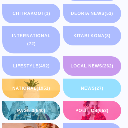
CHITRAKOOT
(1)
DEORIA NEWS
(53)
INTERNATIONAL
KITABI KONA
(3)
(72)
LIFESTYLE
(492)
LOCAL NEWS
(262)
NATIONAL
(1951)
NEWS
(27)
PAGE 3
(540)
POLITICS
(653)