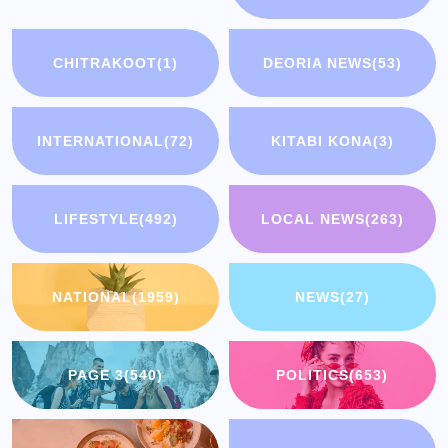
CHITRAKOOT
(1)
DEORIA NEWS
(53)
INTERNATIONAL
(72)
KITABI KONA
(3)
LIFESTYLE
(492)
LOCAL NEWS
(263)
NATIONAL
(1959)
NEWS
(27)
PAGE 3
(540)
POLITICS
(653)