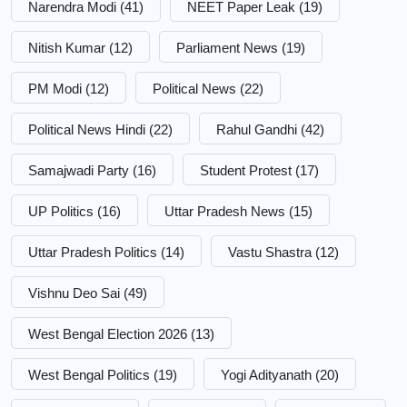
Narendra Modi
(41)
NEET Paper Leak
(19)
Nitish Kumar
(12)
Parliament News
(19)
PM Modi
(12)
Political News
(22)
Political News Hindi
(22)
Rahul Gandhi
(42)
Samajwadi Party
(16)
Student Protest
(17)
UP Politics
(16)
Uttar Pradesh News
(15)
Uttar Pradesh Politics
(14)
Vastu Shastra
(12)
Vishnu Deo Sai
(49)
West Bengal Election 2026
(13)
West Bengal Politics
(19)
Yogi Adityanath
(20)