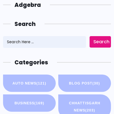
Adgebra
Search
Search
Categories
AUTO NEWS
(121)
BLOG POST
(30)
BUSINESS
(169)
CHHATTISGARH
NEWS
(203)