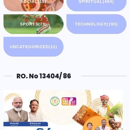
SOCIAL
(15)
SPIRITUAL
(484)
SPORTS
(79)
TECHNOLOGY
(193)
UNCATEGORIZED
(11)
RO. No 13404/ 86