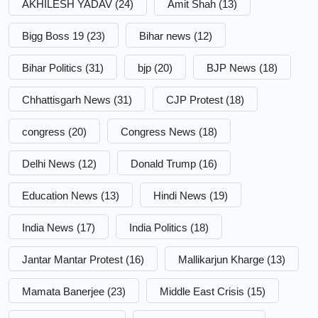
AKHILESH YADAV
(24)
Amit Shah
(13)
Bigg Boss 19
(23)
Bihar news
(12)
Bihar Politics
(31)
bjp
(20)
BJP News
(18)
Chhattisgarh News
(31)
CJP Protest
(18)
congress
(20)
Congress News
(18)
Delhi News
(12)
Donald Trump
(16)
Education News
(13)
Hindi News
(19)
India News
(17)
India Politics
(18)
Jantar Mantar Protest
(16)
Mallikarjun Kharge
(13)
Mamata Banerjee
(23)
Middle East Crisis
(15)