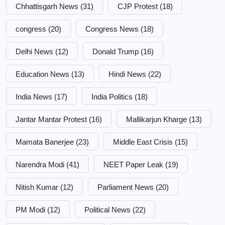
Chhattisgarh News
(31)
CJP Protest
(18)
congress
(20)
Congress News
(18)
Delhi News
(12)
Donald Trump
(16)
Education News
(13)
Hindi News
(22)
India News
(17)
India Politics
(18)
Jantar Mantar Protest
(16)
Mallikarjun Kharge
(13)
Mamata Banerjee
(23)
Middle East Crisis
(15)
Narendra Modi
(41)
NEET Paper Leak
(19)
Nitish Kumar
(12)
Parliament News
(20)
PM Modi
(12)
Political News
(22)