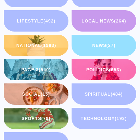
LIFESTYLE
(492)
LOCAL NEWS
(264)
NATIONAL
(1963)
NEWS
(27)
PAGE 3
(540)
POLITICS
(653)
SOCIAL
(15)
SPIRITUAL
(484)
SPORTS
(79)
TECHNOLOGY
(193)