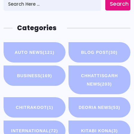
Search
Categories
AUTO NEWS
(121)
BLOG POST
(30)
BUSINESS
(169)
CHHATTISGARH
NEWS
(203)
CHITRAKOOT
(1)
DEORIA NEWS
(53)
INTERNATIONAL
(72)
KITABI KONA
(3)