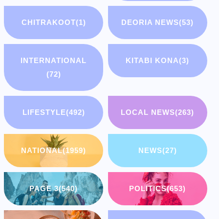
CHITRAKOOT
(1)
DEORIA NEWS
(53)
INTERNATIONAL
KITABI KONA
(3)
(72)
LIFESTYLE
(492)
LOCAL NEWS
(263)
NATIONAL
(1959)
NEWS
(27)
PAGE 3
(540)
POLITICS
(653)