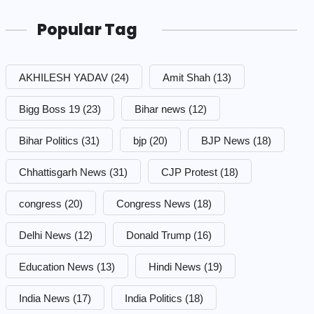
Popular Tag
AKHILESH YADAV
(24)
Amit Shah
(13)
Bigg Boss 19
(23)
Bihar news
(12)
Bihar Politics
(31)
bjp
(20)
BJP News
(18)
Chhattisgarh News
(31)
CJP Protest
(18)
congress
(20)
Congress News
(18)
Delhi News
(12)
Donald Trump
(16)
Education News
(13)
Hindi News
(19)
India News
(17)
India Politics
(18)