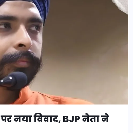
र नया विवाद, BJP नेता ने
’