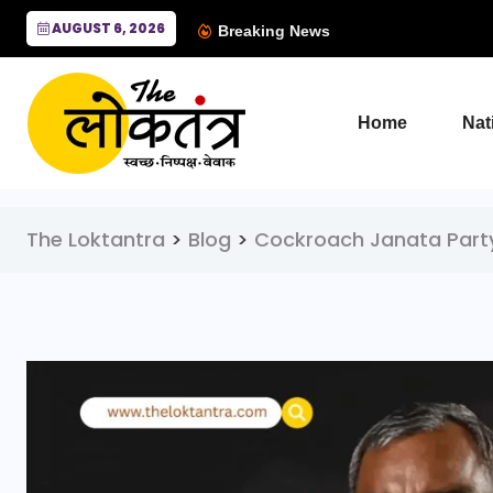
AUGUST 6, 2026
Breaking News
Home
Nat
The Loktantra
>
Blog
>
Cockroach Janata Part