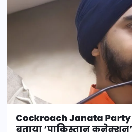
Cockroach Janata Party प
बताया ‘पाकिस्तान कनेक्शन