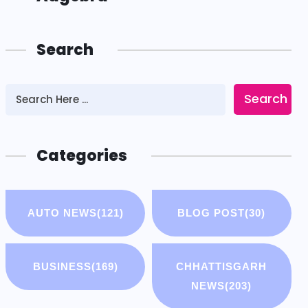
Search
Search
Categories
AUTO NEWS
(121)
BLOG POST
(30)
BUSINESS
(169)
CHHATTISGARH
NEWS
(203)