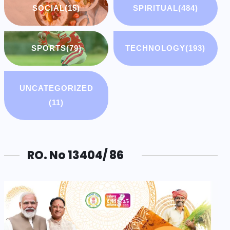
SOCIAL
(15)
SPIRITUAL
(484)
SPORTS
(79)
TECHNOLOGY
(193)
UNCATEGORIZED
(11)
RO. No 13404/ 86