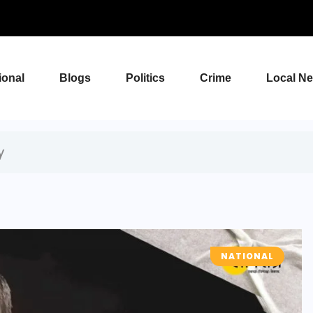
ional
Blogs
Politics
Crime
Local N
y
NATIONAL