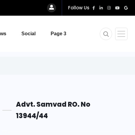
Follow Us
ews
Social
Page 3
Advt. Samvad RO. No
13944/44